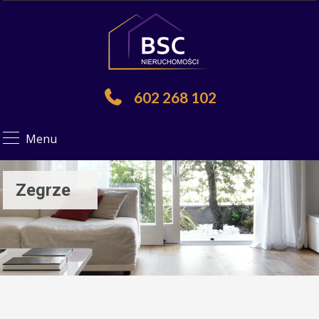
602 268 102
Menu
Zegrze