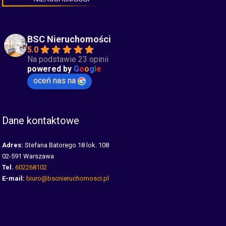
BSC Nieruchomości
5.0
Na podstawie 23 opinii
powered by
G
o
o
g
l
e
oceń nas na
Dane kontaktowe
Adres:
Stefana Batorego 18 lok. 108
02-591 Warszawa
Tel.
602268102
E-mail:
biuro@bscnieruchomosci.pl