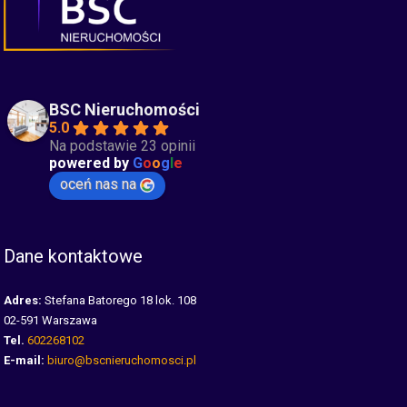
BSC Nieruchomości
5.0
Na podstawie 23 opinii
powered by
G
o
o
g
l
e
oceń nas na
Dane kontaktowe
Adres:
Stefana Batorego 18 lok. 108
02-591 Warszawa
Tel.
602268102
E-mail:
biuro@bscnieruchomosci.pl