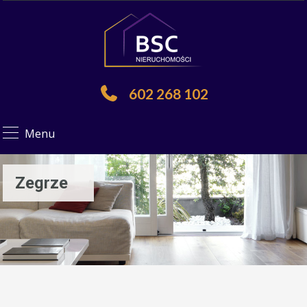
602 268 102
Menu
Zegrze