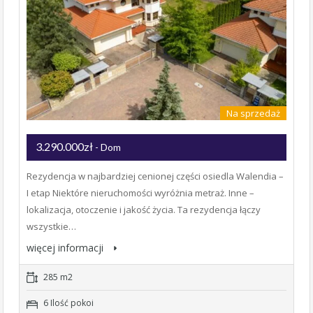
Na sprzedaż
3.290.000zł
- Dom
Rezydencja w najbardziej cenionej części osiedla Walendia –
I etap Niektóre nieruchomości wyróżnia metraż. Inne –
lokalizacja, otoczenie i jakość życia. Ta rezydencja łączy
wszystkie…
więcej informacji
285 m2
6 Ilość pokoi