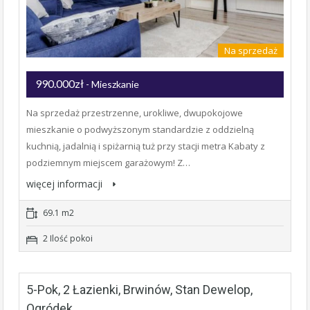
Na sprzedaż
990.000zł
- Mieszkanie
Na sprzedaż przestrzenne, urokliwe, dwupokojowe
mieszkanie o podwyższonym standardzie z oddzielną
kuchnią, jadalnią i spiżarnią tuż przy stacji metra Kabaty z
podziemnym miejscem garażowym! Z…
więcej informacji
69.1 m2
2 Ilość pokoi
5-Pok, 2 Łazienki, Brwinów, Stan Dewelop,
Ogródek.