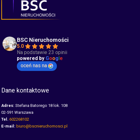
BSC Nieruchomości
5.0
Na podstawie 23 opinii
powered by
G
o
o
g
l
e
oceń nas na
Dane kontaktowe
Adres:
Stefana Batorego 18 lok. 108
02-591 Warszawa
Tel.
602268102
E-mail:
biuro@bscnieruchomosci.pl