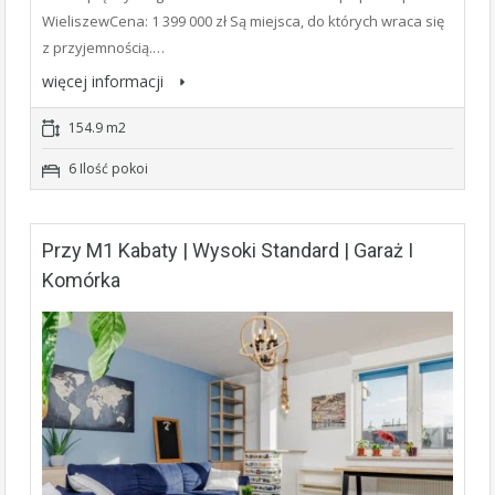
WieliszewCena: 1 399 000 zł Są miejsca, do których wraca się
z przyjemnością.…
więcej informacji
154.9 m2
6 Ilość pokoi
Przy M1 Kabaty | Wysoki Standard | Garaż I
Komórka