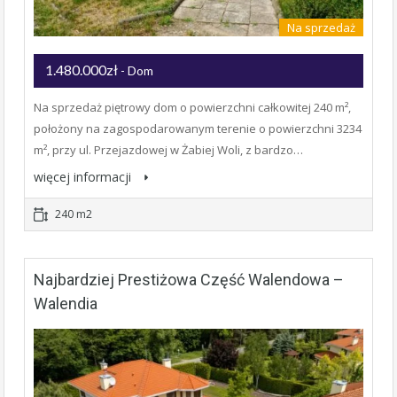
Na sprzedaż
1.480.000zł
- Dom
Na sprzedaż piętrowy dom o powierzchni całkowitej 240 m²,
położony na zagospodarowanym terenie o powierzchni 3234
m², przy ul. Przejazdowej w Żabiej Woli, z bardzo…
więcej informacji
240 m2
Najbardziej Prestiżowa Część Walendowa –
Walendia