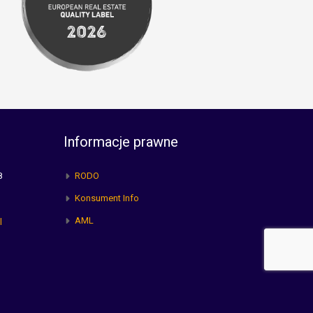
Informacje prawne
8
RODO
Konsument Info
AML
l