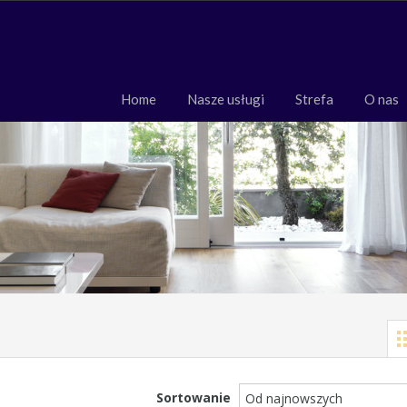
Home
Nasze usługi
Strefa
O 
Home
Nasze usługi
Strefa
O nas
Sortowanie
Od najnowszych