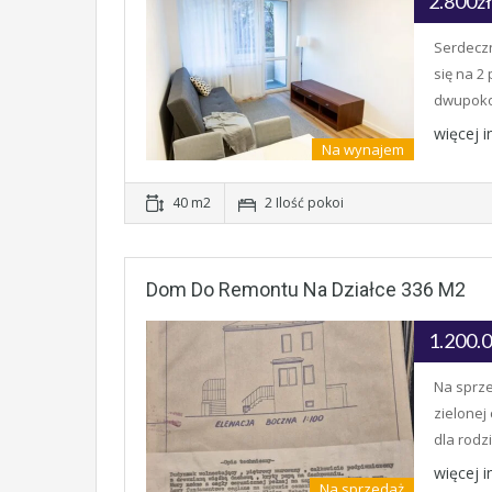
2.800z
Serdeczn
się na 2
dwupok
więcej 
Na wynajem
40 m2
2 Ilość pokoi
Dom Do Remontu Na Działce 336 M2
1.200.
Na sprze
zielonej
dla rodz
więcej 
Na sprzedaż