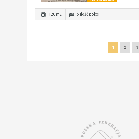
120 m2
5 Ilość pokoi
1
2
3