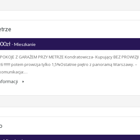
etrze
000zł
- Mieszkanie
 POKOJE Z GARAŻEM PRZY METRZE Kondratowicza- Kupujący BEZ PROWIZJI
26 !!!!!!! potem prowizja tylko 1,5%Ostatnie piętro z panoramą Warszawy. –
 komunikacja:…
informacji
o