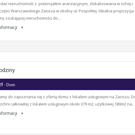
daż nieruchomość z potencjałem aranżacyjnym, zlokalizowana w cichej i
 części Warszawskiego Zacisza w okolicy ul. Pospolitej. Idealna propozycja
iny szukającej nieruchomości do…
informacji
Rodziny
zł
- Dom
my do zapoznania się z ofertą domu z lokalem usługowym na Zaciszu. 
zchni całkowitej z lokalem usługowym około 379 m2, użytkowej 180m2 na
informacji