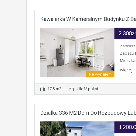
Kawalerka W Kameralnym Budynku Z B
2.300z
Zaprasza
Zaciszu 
Mieszka
więcej 
Na wynajem
17.5 m2
1 Ilość pokoi
Działka 336 M2 Dom Do Rozbudowy Lub
1.200.