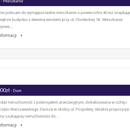
ł
- Mieszkanie
ie polecam do wynajęcia ładne mieszkanie o powierzchni 40 m2 znajdują
 piętrze budynku z dwiema windami przy ul. Chodeckiej 18. Mieszkanie
ojowe,…
informacji
000zł
- Dom
daż nieruchomość z potencjałem aranżacyjnym, zlokalizowana w cichej i
 części Warszawskiego Zacisza w okolicy ul. Pospolitej. Idealna propozycja
iny szukającej nieruchomości do…
informacji