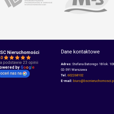
Dane kontaktowe
SC Nieruchomości
.0
a podstawie 23 opinii
Adres:
Stefana Batorego 18 lok. 10
owered by
G
o
o
g
l
e
02-591 Warszawa
oceń nas na
Tel.
602268102
E-mail:
biuro@bscnieruchomosci.p