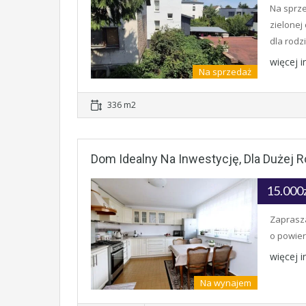
Na sprze
zielonej
dla rodz
więcej 
Na sprzedaż
336 m2
Dom Idealny Na Inwestycję, Dla Dużej 
15.000
Zaprasza
o powier
więcej 
Na wynajem