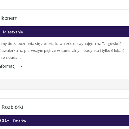
alkonem
ł
- Mieszkanie
my do zapoznania się z ofertą kawalerki do wynajęcia na Targówku/
Kawalerka na pierwszym piętrze w kameralnym budynku ( tylko 6 lokali)
nie składa…
informacji
 Rozbiórki
000zł
- Działka