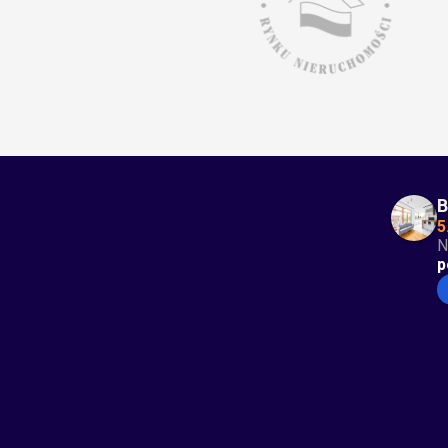
B
5
N
p