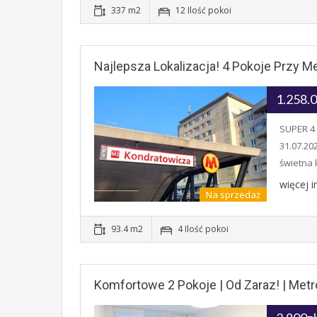
337 m2
12 Ilość pokoi
Najlepsza Lokalizacja! 4 Pokoje Przy M
1.258.
SUPER 4
31.07.20
świetna
więcej 
Na sprzedaż
93.4 m2
4 Ilość pokoi
Komfortowe 2 Pokoje | Od Zaraz! | Metr