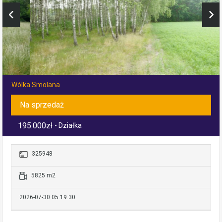
Wólka Smolana
Na sprzedaż
195.000zł
- Działka
325948
5825 m2
2026-07-30 05:19:30