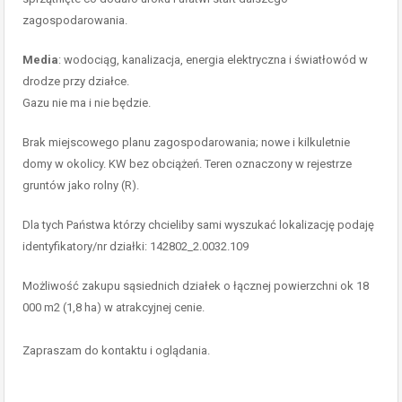
zagospodarowania.
Media
: wodociąg, kanalizacja, energia elektryczna i światłowód w
drodze przy działce.
Gazu nie ma i nie będzie.
Brak miejscowego planu zagospodarowania; nowe i kilkuletnie
domy w okolicy. KW bez obciążeń. Teren oznaczony w rejestrze
gruntów jako rolny (R).
Dla tych Państwa którzy chcieliby sami wyszukać lokalizację podaję
identyfikatory/nr działki: 142802_2.0032.109
Możliwość zakupu sąsiednich działek o łącznej powierzchni ok 18
000 m2 (1,8 ha) w atrakcyjnej cenie.
Zapraszam do kontaktu i oglądania.