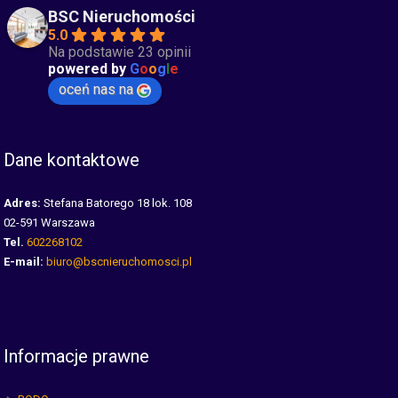
BSC Nieruchomości
5.0
Na podstawie 23 opinii
powered by
G
o
o
g
l
e
oceń nas na
Dane kontaktowe
Adres:
Stefana Batorego 18 lok. 108
02-591 Warszawa
Tel.
602268102
E-mail:
biuro@bscnieruchomosci.pl
Informacje prawne