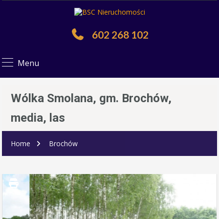
602 268 102
Menu
Wólka Smolana, gm. Brochów,
media, las
Home
Brochów