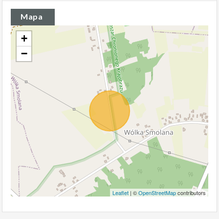
Mapa
+
−
Leaflet
| ©
OpenStreetMap
contributors