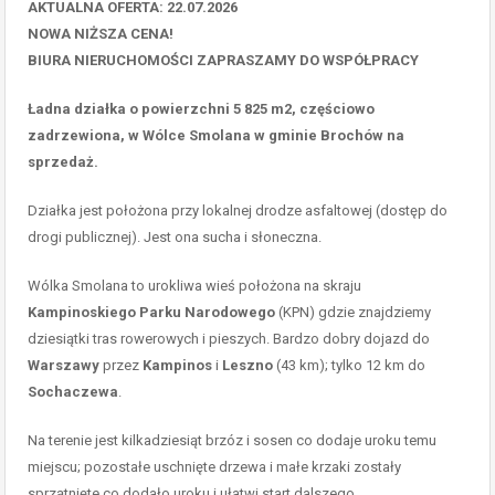
AKTUALNA OFERTA: 22.07.2026
NOWA NIŻSZA CENA!
BIURA NIERUCHOMOŚCI ZAPRASZAMY DO WSPÓŁPRACY
Ładna działka o powierzchni 5 825 m2, częściowo
zadrzewiona, w
Wólce Smolana w
gminie Brochów na
sprzedaż.
Działka jest położona przy lokalnej drodze asfaltowej (dostęp do
drogi publicznej). Jest ona sucha i słoneczna.
Wólka Smolana to urokliwa wieś położona na skraju
Kampinoskiego Parku Narodowego
(KPN) gdzie znajdziemy
dziesiątki tras rowerowych i pieszych. Bardzo dobry dojazd do
Warszawy
przez
Kampinos
i
Leszno
(43 km); tylko 12 km do
Sochaczewa
.
Na terenie jest kilkadziesiąt brzóz i sosen co dodaje uroku temu
miejscu; pozostałe uschnięte drzewa i małe krzaki zostały
sprzątnięte co dodało uroku i ułatwi start dalszego