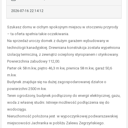
2026-07-16 22:14:12
Szukasz domu w cichym spokojnym miejscu w otoczeniu przyrody
– ta oferta spełnia takie oczekiwania.
Na sprzedaż uroczy domek z dużym garażem wybudowany w
technologii kanadyjskiej. Drewniana konstrukcja została wypełniona
izolacją termiczną, z zewnątrz ocieplony styropianem i otynkowany.
Powierzchnia zabudowy 112,00.
Parter ok 58 m.kw, piętro 46,3 m kw, piwnica 58 m.kw, garaż 50,6
m.kw.
Budynek znajduje się na dużej zagospodarowanej działce o
powierzchni 2500 m kw.
Teren ogrodzony, budynek podłączony do energii elektrycznej, gazu,
woda z własnej studni. Istnieje możliwość podłączenia się do
wodociągu.
Nieruchomość położona jest w wypoczynkowej podwarszawskiej
miejscowości Jachranka w pobliżu Zalewu Zegrzyńskiego.