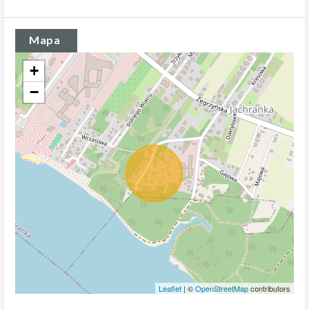
Mapa
+
−
Leaflet
| ©
OpenStreetMap
contributors