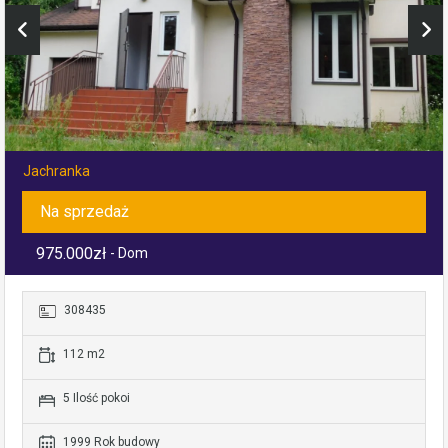
Jachranka
Na sprzedaż
975.000zł
- Dom
308435
112 m2
5 Ilość pokoi
1999 Rok budowy