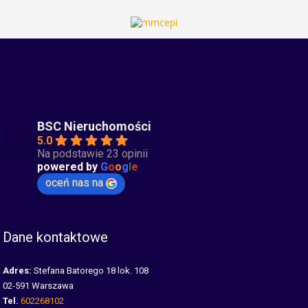
BSC Nieruchomości
5.0
Na podstawie 23 opinii
powered by
G
o
o
g
l
e
oceń nas na
Dane kontaktowe
Adres:
Stefana Batorego 18 lok. 108
02-591 Warszawa
Tel.
602268102