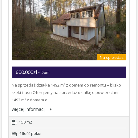
Na sprzedaż
600.000zł
- Dom
Na sprzedaż działka 1492 m² z domem do remontu – blisko
rzeki i lasu Oferujemy na sprzedaż działkę o powierzchni
1492 m² z domem o…
więcej informacji
150 m2
4 Ilość pokoi