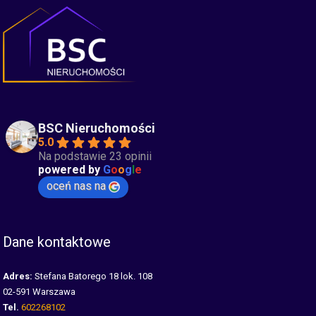
BSC Nieruchomości
5.0
Na podstawie 23 opinii
powered by
G
o
o
g
l
e
oceń nas na
Dane kontaktowe
Adres:
Stefana Batorego 18 lok. 108
02-591 Warszawa
Tel.
602268102