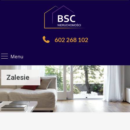
602 268 102
Menu
Zalesie