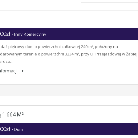
000zł
- Inny Komercyjny
daż piętrowy dom o powierzchni całkowitej 240 m², położony na
arowanym terenie o powierzchni 3234 m², przy ul. Przejazdowej w Żabiej
bardzo…
informacji
 1 664 M²
000zł
- Dom