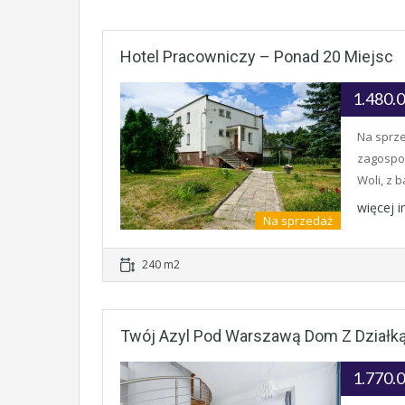
Hotel Pracowniczy – Ponad 20 Miejsc
1.480.
Na sprze
zagospod
Woli, z 
więcej 
Na sprzedaż
240 m2
Twój Azyl Pod Warszawą Dom Z Działką
1.770.