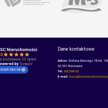
Dane kontaktowe
SC Nieruchomości
.0
a podstawie 23 opinii
Adres:
Stefana Batorego 18 lok. 10
owered by
G
o
o
g
l
e
02-591 Warszawa
oceń nas na
Tel.
602268102
E-mail:
biuro@bscnieruchomosci.p