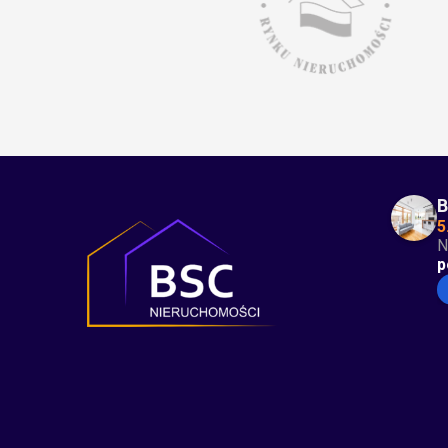
B
5
N
p