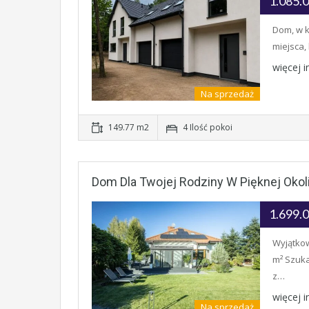
1.085.
Dom, w k
miejsca,
więcej 
Na sprzedaż
149.77 m2
4 Ilość pokoi
Dom Dla Twojej Rodziny W Pięknej Okoli
1.699.
Wyjątkow
m² Szuka
z…
więcej 
Na sprzedaż