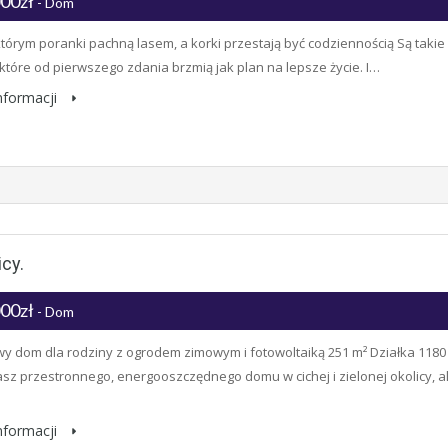
000zł
- Dom
tórym poranki pachną lasem, a korki przestają być codziennością Są takie
 które od pierwszego zdania brzmią jak plan na lepsze życie. I…
informacji
cy.
000zł
- Dom
y dom dla rodziny z ogrodem zimowym i fotowoltaiką 251 m² Działka 1180
sz przestronnego, energooszczędnego domu w cichej i zielonej okolicy, a
informacji