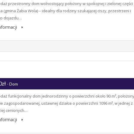
daż przestronny dom wolnostojący położony w spokojnej i zielonej części
a (gmina Żabia Wola) – idealny dla rodziny szukającej ciszy, przestrzeni i
go dojazdu…
informacji
0zł
- Dom
daż funkcjonalny dom jednorodzinny o powierzchni około 90 m², położon
ie zagospodarowanej, ustawnej działce o powierzchni 1096 m², w jednej z
iej cenionych…
informacji