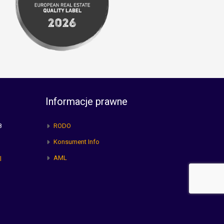
Informacje prawne
8
RODO
Konsument Info
AML
l