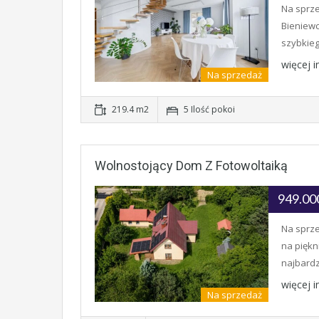
Na sprze
Bieniewc
szybkie
więcej 
Na sprzedaż
219.4 m2
5 Ilość pokoi
Wolnostojący Dom Z Fotowoltaiką
949.00
Na sprze
na piękn
najbardz
więcej 
Na sprzedaż