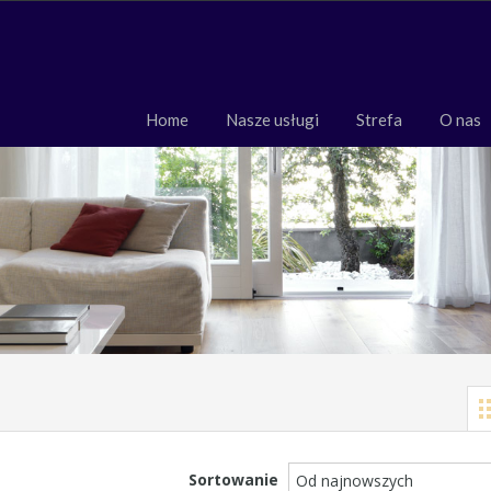
Home
Nasze usługi
Strefa
O 
Home
Nasze usługi
Strefa
O nas
Sortowanie
Od najnowszych