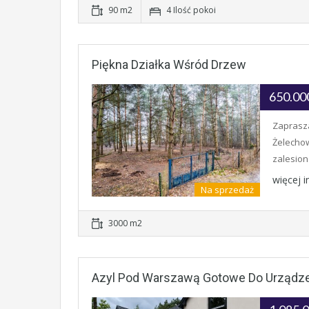
90 m2
4 Ilość pokoi
Piękna Działka Wśród Drzew
650.00
Zaprasza
Żelechow
zalesiona
więcej 
Na sprzedaż
3000 m2
Azyl Pod Warszawą Gotowe Do Urządze