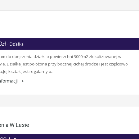
0zł
- Działka
m do obejrzenia działki o powierzchni 3000m2 zlokalizowanej w
ie. Działka jest położona przy bocznej cichej drodze i jest częściowo
.Jej kształt jest regularny o…
informacji
nia W Lesie