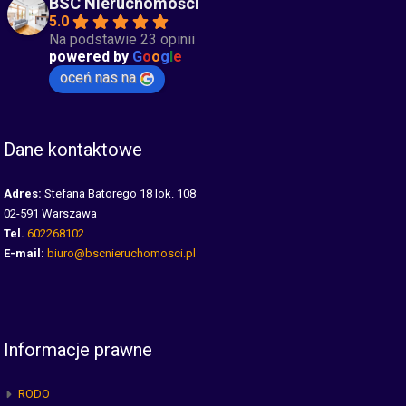
BSC Nieruchomości
5.0
Na podstawie 23 opinii
powered by
G
o
o
g
l
e
oceń nas na
Dane kontaktowe
Adres:
Stefana Batorego 18 lok. 108
02-591 Warszawa
Tel.
602268102
E-mail:
biuro@bscnieruchomosci.pl
Informacje prawne
RODO