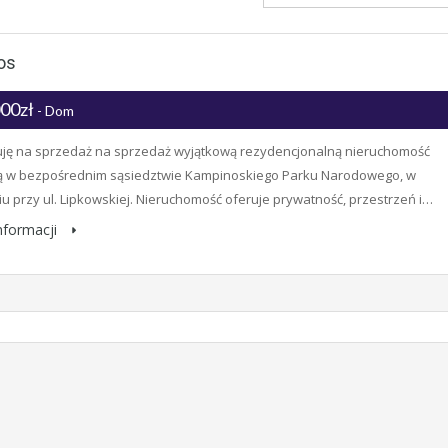
os
000zł
- Dom
ję na sprzedaż na sprzedaż wyjątkową rezydencjonalną nieruchomość
ą w bezpośrednim sąsiedztwie Kampinoskiego Parku Narodowego, w
u przy ul. Lipkowskiej. Nieruchomość oferuje prywatność, przestrzeń i…
informacji