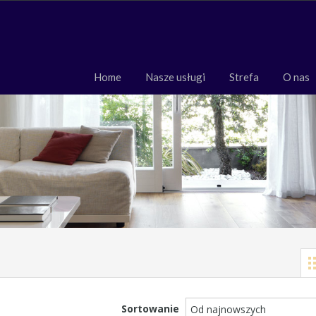
Home
Nasze usługi
Strefa
O 
Home
Nasze usługi
Strefa
O nas
Sortowanie
Od najnowszych