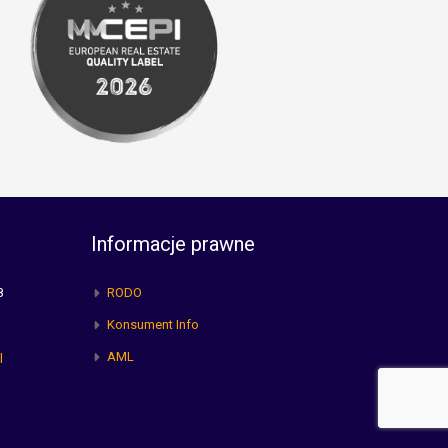
Informacje prawne
8
RODO
Konsument Info
AML
l