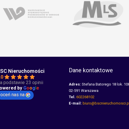
Dane kontaktowe
SC Nieruchomości
.0
a podstawie 23 opinii
Adres:
Stefana Batorego 18 lok. 10
owered by
G
o
o
g
l
e
02-591 Warszawa
oceń nas na
Tel.
602268102
E-mail:
biuro@bscnieruchomosci.p