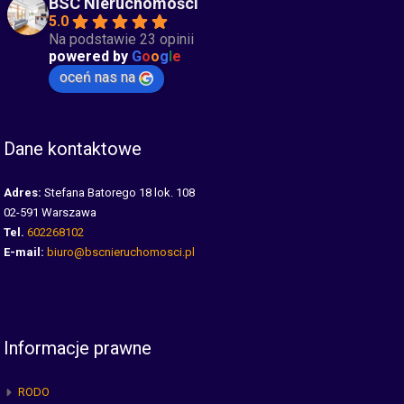
BSC Nieruchomości
5.0
Na podstawie 23 opinii
powered by
G
o
o
g
l
e
oceń nas na
Dane kontaktowe
Adres:
Stefana Batorego 18 lok. 108
02-591 Warszawa
Tel.
602268102
E-mail:
biuro@bscnieruchomosci.pl
Informacje prawne
RODO