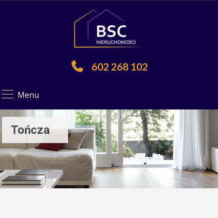
602 268 102
Menu
Tończa