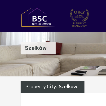
Szelków
Property City:
Szelków