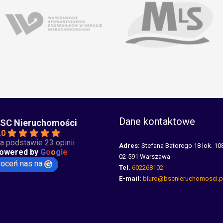
Dane kontaktowe
SC Nieruchomości
.0
a podstawie 23 opinii
Adres:
Stefana Batorego 18 lok. 10
owered by
G
o
o
g
l
e
02-591 Warszawa
oceń nas na
Tel.
602268102
E-mail:
biuro@bscnieruchomosci.p