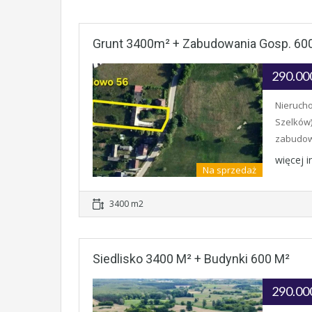
Grunt 3400m² + Zabudowania Gosp. 60
290.00
Nierucho
Szelków)
zabudowa
więcej 
Na sprzedaż
3400 m2
Siedlisko 3400 M² + Budynki 600 M²
290.00