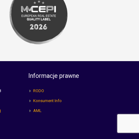
Informacje prawne
8
RODO
Konsument Info
AML
l