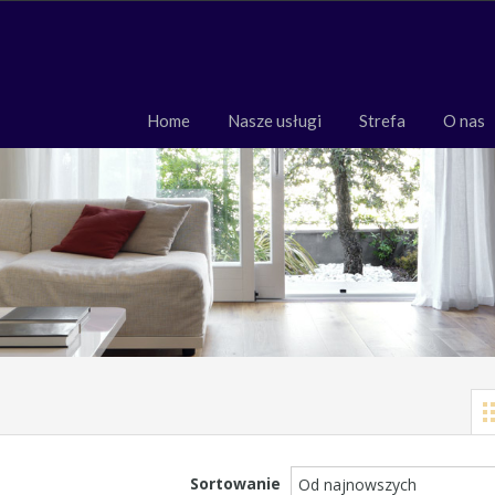
Home
Nasze usługi
Strefa
O 
Home
Nasze usługi
Strefa
O nas
Sortowanie
Od najnowszych