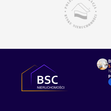
B
5
N
p