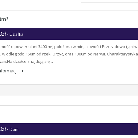
0m²
0zł
- Działka
mość o powierzchni 3400 m², położona w miejscowości Przeradowo (gmin
, w odległości 150m od rzeki Orzyc, oraz 1300m od Narwii. Charakterystyka
ń:Na działce znajdują się…
informacji
0zł
- Dom