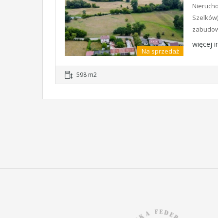
Nierucho
Szelków)
zabudow
więcej 
Na sprzedaż
598 m2