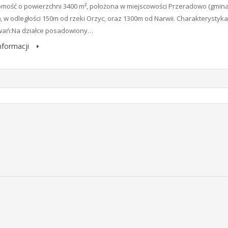
mość o powierzchni 3400 m², położona w miejscowości Przeradowo (gmin
, w odległości 150m od rzeki Orzyc, oraz 1300m od Narwii. Charakterystyka
ań:Na działce posadowiony…
informacji