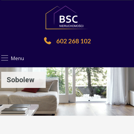
602 268 102
Menu
Sobolew