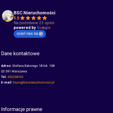
BSC Nieruchomości
5.0
Na podstawie 23 opinii
powered by
G
o
o
g
l
e
oceń nas na
Dane kontaktowe
Adres:
Stefana Batorego 18 lok. 108
02-591 Warszawa
Tel.
602268102
E-mail:
biuro@bscnieruchomosci.pl
Informacje prawne