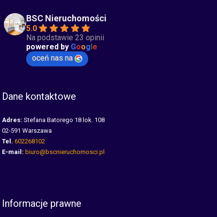
BSC Nieruchomości
5.0
Na podstawie 23 opinii
powered by
G
o
o
g
l
e
oceń nas na
Dane kontaktowe
Adres:
Stefana Batorego 18 lok. 108
02-591 Warszawa
Tel.
602268102
E-mail:
biuro@bscnieruchomosci.pl
Informacje prawne