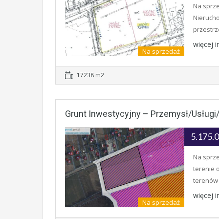
Na sprze
Nieruch
przestr
więcej 
Na sprzedaż
17238 m2
Grunt Inwestycyjny – Przemysł/usług
5.175.
Na sprze
terenie
terenów
więcej 
Na sprzedaż