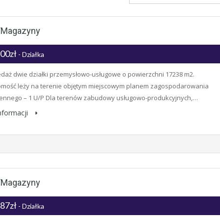
i/magazyny
700zł
- Działka
daż dwie działki przemysłowo-usługowe o powierzchni 17238 m2.
omość leży na terenie objętym miejscowym planem zagospodarowania
zennego – 1 U/P Dla terenów zabudowy usługowo-produkcyjnych,…
informacji
i/magazyny
987zł
- Działka