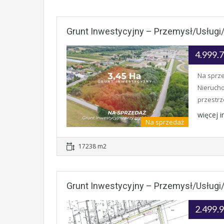
Grunt Inwestycyjny – Przemysł/usług
4.999.
Na sprze
Nieruch
przestr
więcej 
Na sprzedaż
17238 m2
Grunt Inwestycyjny – Przemysł/usług
2.499.