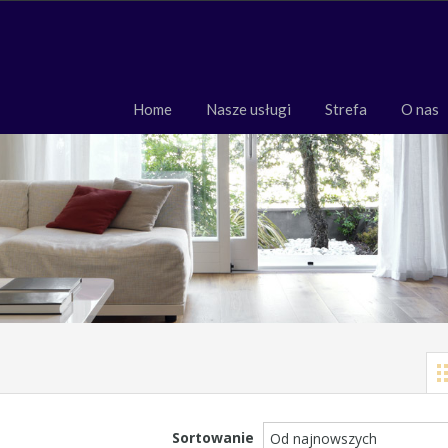
Home
Nasze usługi
Strefa
O 
Home
Nasze usługi
Strefa
O nas
Sortowanie
Od najnowszych