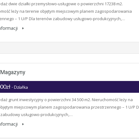
daż dwie działki przemysłowo-usługowe o powierzchni 17238 m2.
omość leży na terenie objętym miejscowym planem zagospodarowania
zennego – 1 U/P Dla terenów zabudowy usługowo-produkcyjnych,…
informacji
i/magazyny
000zł
- Działka
daż grunt inwestycyjny o powierzchni 34 500 m2. Nieruchomość leży na
 objętym miejscowym planem zagospodarowania przestrzennego – 1 U/P D
 zabudowy usługowo-produkcyjnych,…
informacji