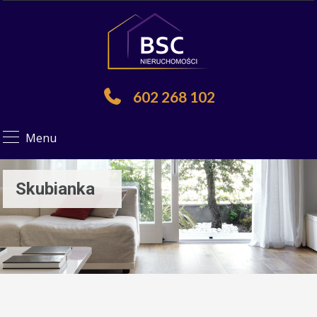
602 268 102
Menu
Skubianka