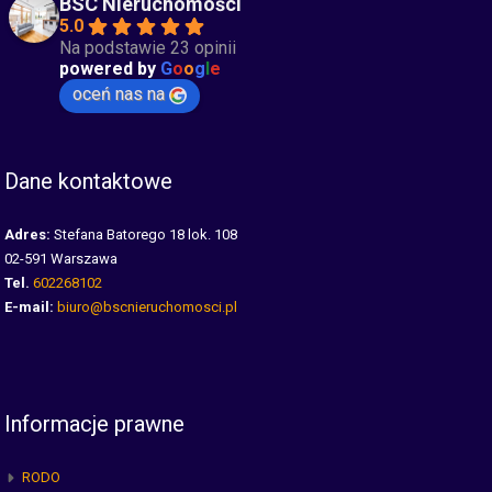
BSC Nieruchomości
5.0
Na podstawie 23 opinii
powered by
G
o
o
g
l
e
oceń nas na
Dane kontaktowe
Adres:
Stefana Batorego 18 lok. 108
02-591 Warszawa
Tel.
602268102
E-mail:
biuro@bscnieruchomosci.pl
Informacje prawne
RODO