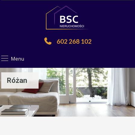
602 268 102
Menu
Różan