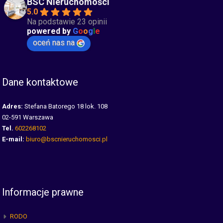
BSC Nieruchomości
5.0
Na podstawie 23 opinii
powered by
G
o
o
g
l
e
oceń nas na
Dane kontaktowe
Adres:
Stefana Batorego 18 lok. 108
02-591 Warszawa
Tel.
602268102
E-mail:
biuro@bscnieruchomosci.pl
Informacje prawne
RODO