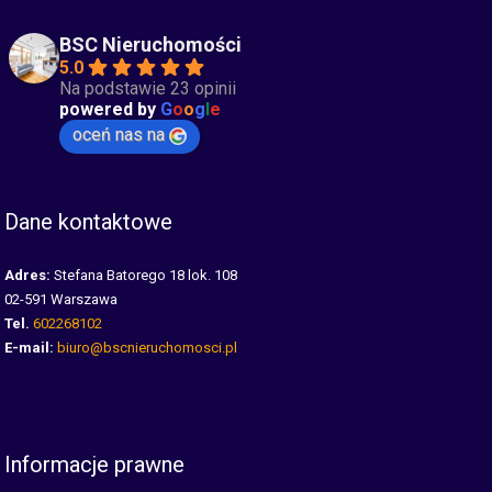
BSC Nieruchomości
5.0
Na podstawie 23 opinii
powered by
G
o
o
g
l
e
oceń nas na
Dane kontaktowe
Adres:
Stefana Batorego 18 lok. 108
02-591 Warszawa
Tel.
602268102
E-mail:
biuro@bscnieruchomosci.pl
Informacje prawne