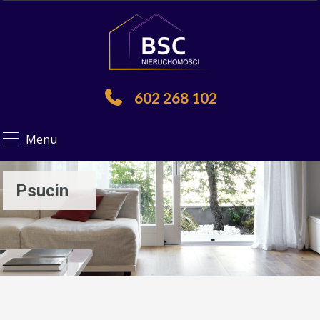
602 268 102
Menu
Psucin