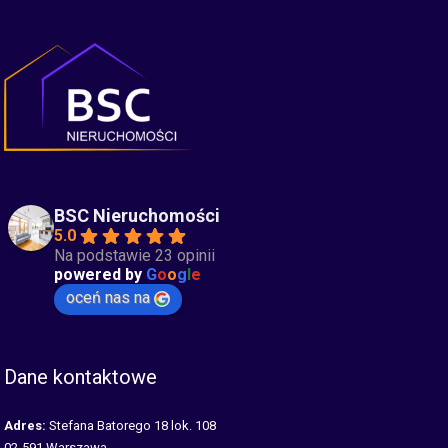
BSC Nieruchomości
5.0
Na podstawie 23 opinii
powered by
G
o
o
g
l
e
oceń nas na
Dane kontaktowe
Adres:
Stefana Batorego 18 lok. 108
02-591 Warszawa