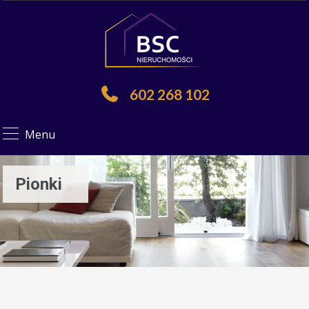
602 268 102
Menu
Pionki