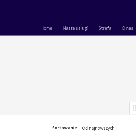
Home
Nasze usługi
Strefa
O 
Home
Nasze usługi
Strefa
O nas
Sortowanie
Od najnowszych