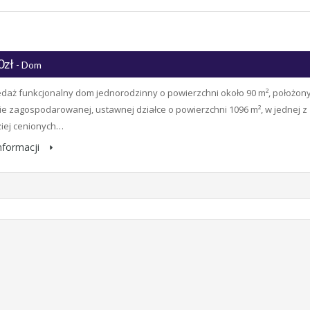
0zł
- Dom
daż funkcjonalny dom jednorodzinny o powierzchni około 90 m², położon
ie zagospodarowanej, ustawnej działce o powierzchni 1096 m², w jednej z
iej cenionych…
informacji