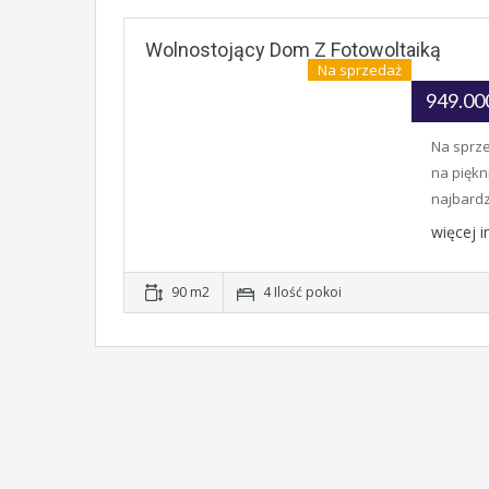
Wolnostojący Dom Z Fotowoltaiką
Na sprzedaż
949.00
Na sprze
na piękn
najbardz
więcej 
90 m2
4 Ilość pokoi