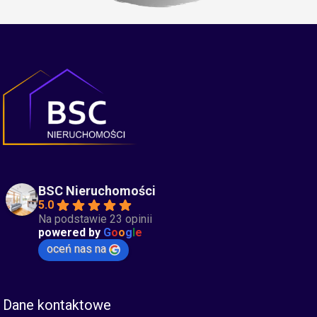
BSC Nieruchomości
5.0
Na podstawie 23 opinii
powered by
G
o
o
g
l
e
oceń nas na
Dane kontaktowe