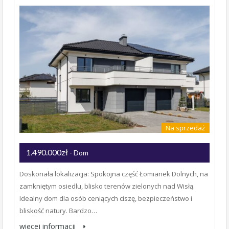
Na sprzedaż
1.490.000zł
- Dom
Doskonała lokalizacja: Spokojna część Łomianek Dolnych, na
zamkniętym osiedlu, blisko terenów zielonych nad Wisłą.
Idealny dom dla osób ceniących ciszę, bezpieczeństwo i
bliskość natury. Bardzo…
więcej informacji