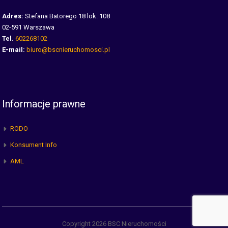
Adres:
Stefana Batorego 18 lok. 108
02-591 Warszawa
Tel.
602268102
E-mail:
biuro@bscnieruchomosci.pl
Informacje prawne
RODO
Konsument Info
AML
Copyright 2026 BSC Nieruchomości