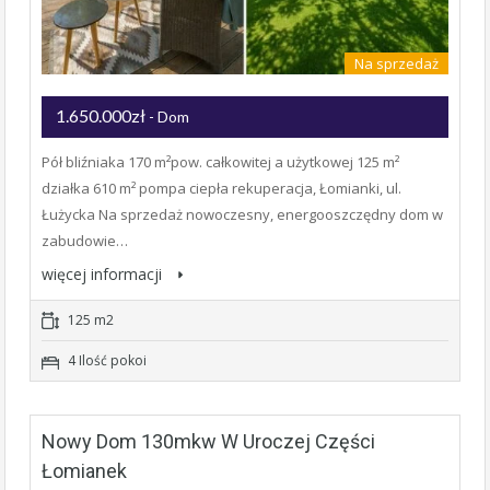
Na sprzedaż
1.650.000zł
- Dom
Pół bliźniaka 170 m²pow. całkowitej a użytkowej 125 m²
działka 610 m² pompa ciepła rekuperacja, Łomianki, ul.
Łużycka Na sprzedaż nowoczesny, energooszczędny dom w
zabudowie…
więcej informacji
125 m2
4 Ilość pokoi
Nowy Dom 130mkw W Uroczej Części
Łomianek