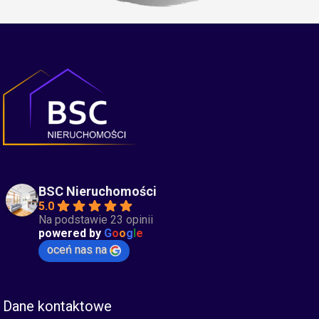
BSC Nieruchomości
5.0
Na podstawie 23 opinii
powered by
G
o
o
g
l
e
oceń nas na
Dane kontaktowe