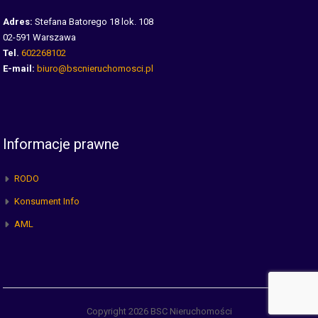
Adres:
Stefana Batorego 18 lok. 108
02-591 Warszawa
Tel.
602268102
E-mail:
biuro@bscnieruchomosci.pl
Informacje prawne
RODO
Konsument Info
AML
Copyright 2026 BSC Nieruchomości