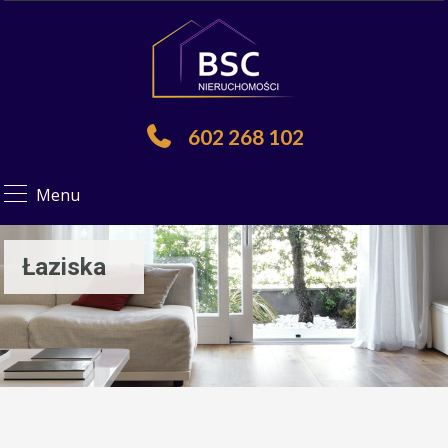
602 268 102
Menu
Łaziska