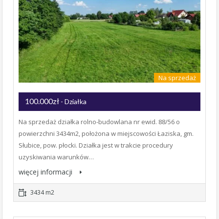
Na sprzedaż
100.000zł
- Działka
Na sprzedaż działka rolno-budowlana nr ewid. 88/56 o
powierzchni 3434m2, położona w miejscowości Łaziska, gm.
Słubice, pow. płocki. Działka jest w trakcie procedury
uzyskiwania warunków…
więcej informacji
3434 m2