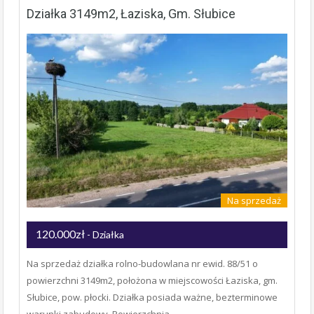
Działka 3149m2, Łaziska, Gm. Słubice
Na sprzedaż
120.000zł
- Działka
Na sprzedaż działka rolno-budowlana nr ewid. 88/51 o
powierzchni 3149m2, położona w miejscowości Łaziska, gm.
Słubice, pow. płocki. Działka posiada ważne, bezterminowe