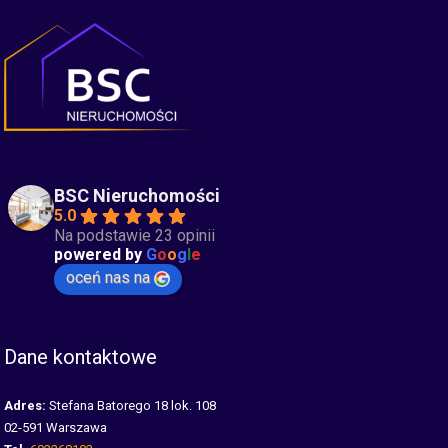
BSC Nieruchomości
5.0
Na podstawie 23 opinii
powered by
G
o
o
g
l
e
oceń nas na
Dane kontaktowe
Adres:
Stefana Batorego 18 lok. 108
02-591 Warszawa