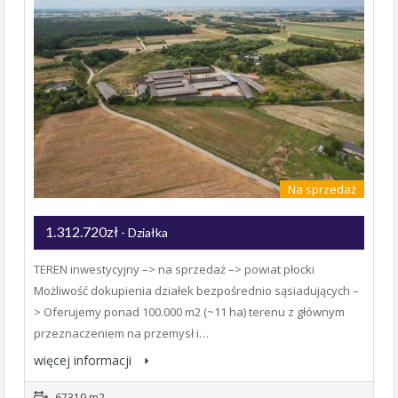
Na sprzedaż
1.312.720zł
- Działka
TEREN inwestycyjny –> na sprzedaż –> powiat płocki
Możliwość dokupienia działek bezpośrednio sąsiadujących –
> Oferujemy ponad 100.000 m2 (~11 ha) terenu z głównym
przeznaczeniem na przemysł i…
więcej informacji
67319 m2