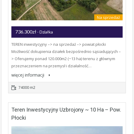
Na sprzedaż
736.300zł
- Działka
TEREN inwestycyjny –> na sprzedaż –> powiat płocki
Możliwość dokupienia działek bezpośrednio sąsiadujących –
> Oferujemy ponad 120.000m2 (~13 ha) terenu z głównym
przeznaczeniem na przemysł i działalność…
więcej informacji
74000 m2
Teren Inwestycyjny Uzbrojony ~ 10 Ha – Pow.
Płocki