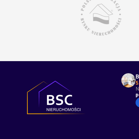
B
5
N
p