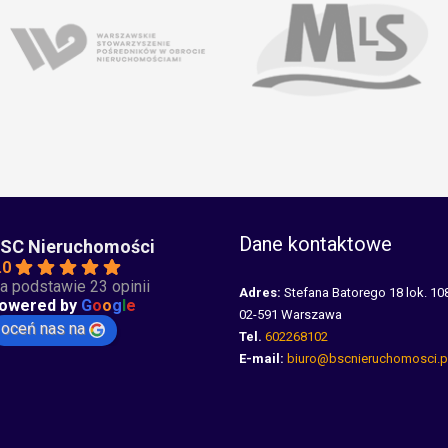
Dane kontaktowe
SC Nieruchomości
.0
a podstawie 23 opinii
Adres:
Stefana Batorego 18 lok. 10
owered by
G
o
o
g
l
e
02-591 Warszawa
oceń nas na
Tel.
602268102
E-mail:
biuro@bscnieruchomosci.p