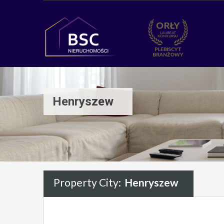
Henryszew
Property City:
Henryszew