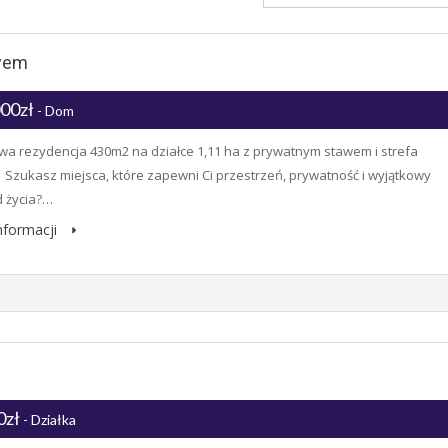
wem
000zł
- Dom
a rezydencja 430m2 na działce 1,11 ha z prywatnym stawem i strefa
 Szukasz miejsca, które zapewni Ci przestrzeń, prywatność i wyjątkowy
 życia?…
informacji
0zł
- Działka