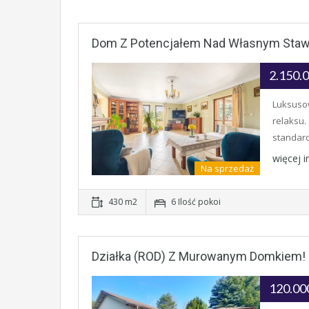
Dom Z Potencjałem Nad Własnym Sta
2.150.
Luksusow
relaksu.
standard
więcej 
Na sprzedaż
430 m2
6 Ilość pokoi
Działka (ROD) Z Murowanym Domkiem!
120.00