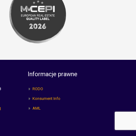
Informacje prawne
8
RODO
Konsument Info
AML
l