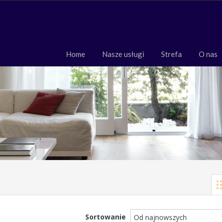
Home
Nasze usługi
Strefa
O 
Home
Nasze usługi
Strefa
O nas
Sortowanie
Od najnowszych