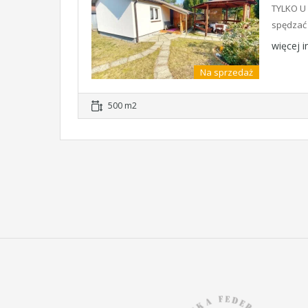
TYLKO U
spędzać 
więcej 
Na sprzedaż
500 m2