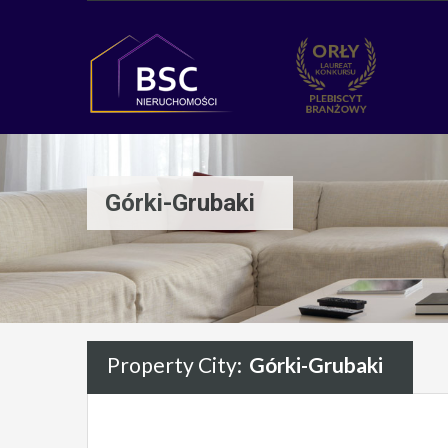
Górki-Grubaki
Property City:
Górki-Grubaki