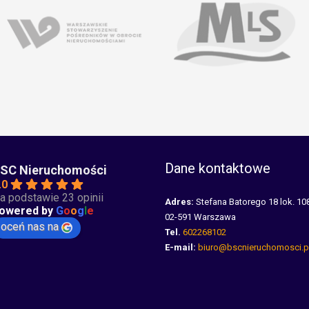
Dane kontaktowe
SC Nieruchomości
.0
a podstawie 23 opinii
Adres:
Stefana Batorego 18 lok. 10
owered by
G
o
o
g
l
e
02-591 Warszawa
oceń nas na
Tel.
602268102
E-mail:
biuro@bscnieruchomosci.p