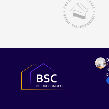
B
5
N
p