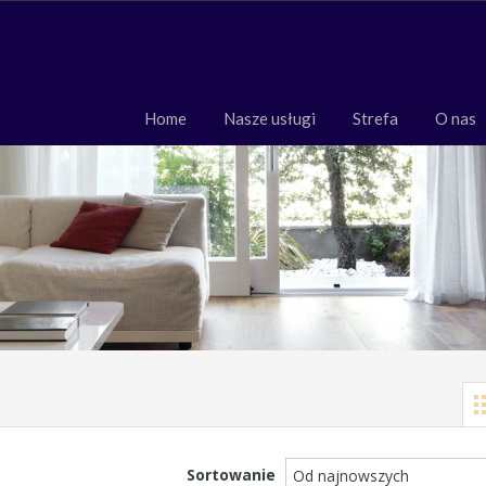
Home
Nasze usługi
Strefa
O 
Home
Nasze usługi
Strefa
O nas
Sortowanie
Od najnowszych