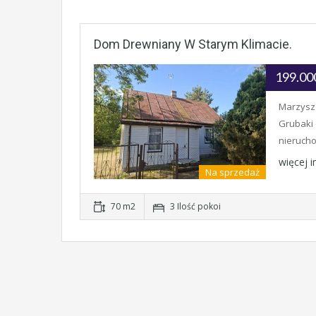
Dom Drewniany W Starym Klimacie.
199.00
Marzysz 
Grubaki 
nieruch
więcej 
Na sprzedaż
70 m2
3 Ilość pokoi