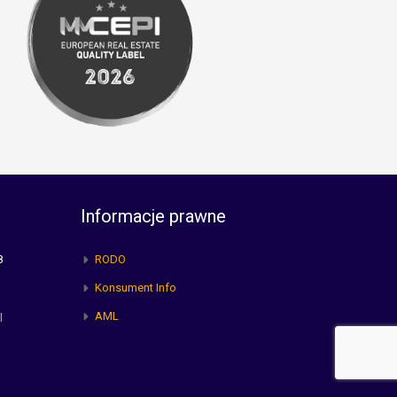
Informacje prawne
8
RODO
Konsument Info
AML
l