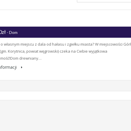
0zł
- Dom
o własnym miejscu z dala od hałasu i zgiełku miasta? W miejscowości Gór
(gm. Korytnica, powiat węgrowski) czeka na Ciebie wyjątkowa
omość!Dom drewniany…
informacji