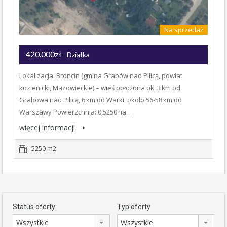
Na sprzedaż
420.000zł
- Działka
Lokalizacja: Broncin (gmina Grabów nad Pilicą, powiat
kozienicki, Mazowieckie) – wieś położona ok. 3 km od
Grabowa nad Pilicą, 6 km od Warki, około 56-58 km od
Warszawy Powierzchnia: 0,5250 ha…
więcej informacji
5250 m2
Status oferty
Typ oferty
Wszystkie
Wszystkie