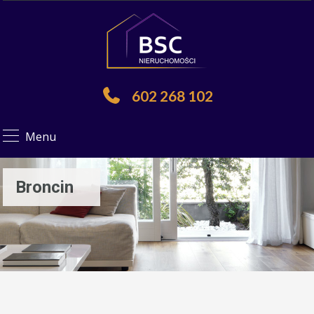
602 268 102
Menu
Broncin