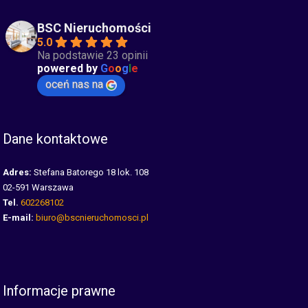
BSC Nieruchomości
5.0
Na podstawie 23 opinii
powered by
G
o
o
g
l
e
oceń nas na
Dane kontaktowe
Adres:
Stefana Batorego 18 lok. 108
02-591 Warszawa
Tel.
602268102
E-mail:
biuro@bscnieruchomosci.pl
Informacje prawne