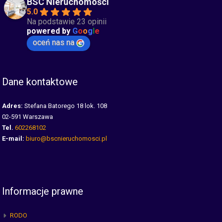
BSC Nieruchomości
5.0
Na podstawie 23 opinii
powered by
G
o
o
g
l
e
oceń nas na
Dane kontaktowe
Adres:
Stefana Batorego 18 lok. 108
02-591 Warszawa
Tel.
602268102
E-mail:
biuro@bscnieruchomosci.pl
Informacje prawne
RODO