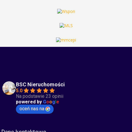
BSC Nieruchomości
5.0
Na podstawie 23 opinii
powered by
G
o
o
g
l
e
oceń nas na