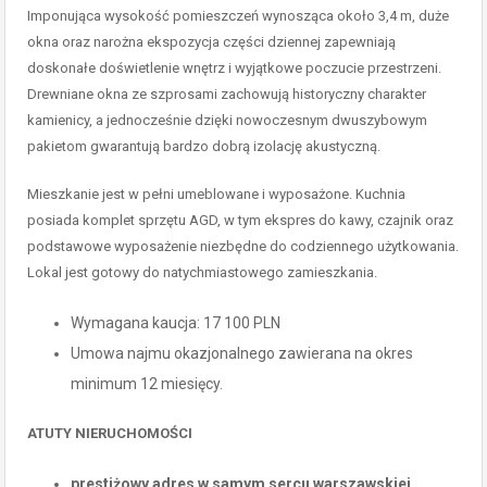
Imponująca wysokość pomieszczeń wynosząca około 3,4 m, duże
okna oraz narożna ekspozycja części dziennej zapewniają
doskonałe doświetlenie wnętrz i wyjątkowe poczucie przestrzeni.
Drewniane okna ze szprosami zachowują historyczny charakter
kamienicy, a jednocześnie dzięki nowoczesnym dwuszybowym
pakietom gwarantują bardzo dobrą izolację akustyczną.
Mieszkanie jest w pełni umeblowane i wyposażone. Kuchnia
posiada komplet sprzętu AGD, w tym ekspres do kawy, czajnik oraz
podstawowe wyposażenie niezbędne do codziennego użytkowania.
Lokal jest gotowy do natychmiastowego zamieszkania.
Wymagana kaucja: 17 100 PLN
Umowa najmu okazjonalnego zawierana na okres
minimum 12 miesięcy.
ATUTY NIERUCHOMOŚCI
prestiżowy adres w samym sercu warszawskiej