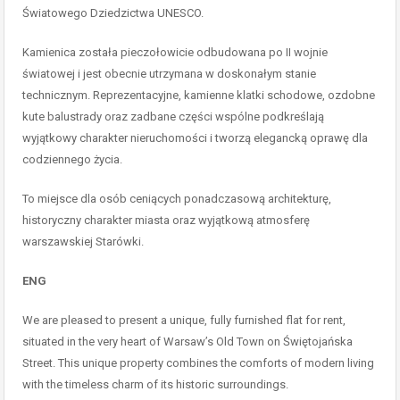
Światowego Dziedzictwa UNESCO.
Kamienica została pieczołowicie odbudowana po II wojnie
światowej i jest obecnie utrzymana w doskonałym stanie
technicznym. Reprezentacyjne, kamienne klatki schodowe, ozdobne
kute balustrady oraz zadbane części wspólne podkreślają
wyjątkowy charakter nieruchomości i tworzą elegancką oprawę dla
codziennego życia.
To miejsce dla osób ceniących ponadczasową architekturę,
historyczny charakter miasta oraz wyjątkową atmosferę
warszawskiej Starówki.
ENG
We are pleased to present a unique, fully furnished flat for rent,
situated in the very heart of Warsaw’s Old Town on Świętojańska
Street. This unique property combines the comforts of modern living
with the timeless charm of its historic surroundings.