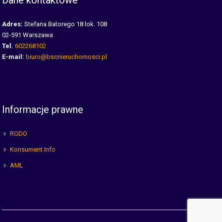
Dane kontaktowe
Adres:
Stefana Batorego 18 lok. 108
02-591 Warszawa
Tel.
602268102
E-mail:
biuro@bscnieruchomosci.pl
Informacje prawne
RODO
Konsument Info
AML