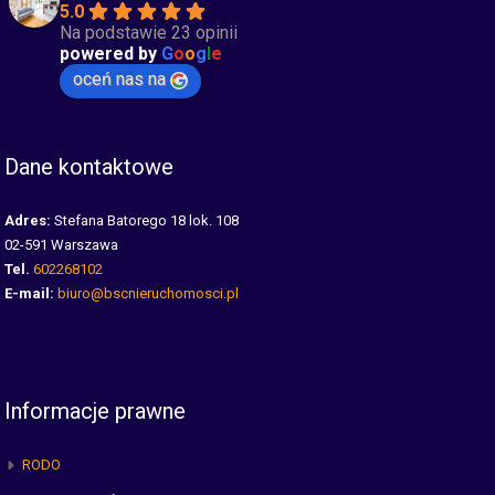
5.0
Na podstawie 23 opinii
powered by
G
o
o
g
l
e
oceń nas na
Dane kontaktowe
Adres:
Stefana Batorego 18 lok. 108
02-591 Warszawa
Tel.
602268102
E-mail:
biuro@bscnieruchomosci.pl
Informacje prawne
RODO