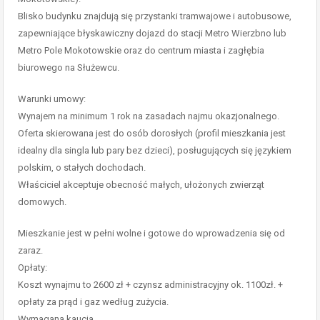
Blisko budynku znajdują się przystanki tramwajowe i autobusowe,
zapewniające błyskawiczny dojazd do stacji Metro Wierzbno lub
Metro Pole Mokotowskie oraz do centrum miasta i zagłębia
biurowego na Służewcu.
Warunki umowy:
Wynajem na minimum 1 rok na zasadach najmu okazjonalnego.
Oferta skierowana jest do osób dorosłych (profil mieszkania jest
idealny dla singla lub pary bez dzieci), posługujących się językiem
polskim, o stałych dochodach.
Właściciel akceptuje obecność małych, ułożonych zwierząt
domowych.
Mieszkanie jest w pełni wolne i gotowe do wprowadzenia się od
zaraz.
Opłaty:
Koszt wynajmu to 2600 zł + czynsz administracyjny ok. 1100zł. +
opłaty za prąd i gaz według zużycia.
Wymagana kaucja.