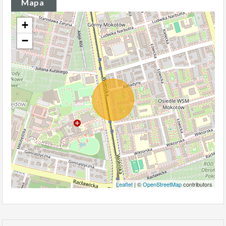
Mapa
+
−
Leaflet
| ©
OpenStreetMap
contributors