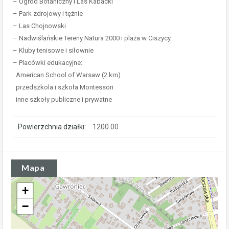
– Ogród Botaniczny i Las Kabacki
– Park zdrojowy i tężnie
– Las Chojnowski
– Nadwiślańskie Tereny Natura 2000 i plaża w Ciszycy
– Kluby tenisowe i siłownie
– Placówki edukacyjne:
American School of Warsaw (2 km)
przedszkola i szkoła Montessori
inne szkoły publiczne i prywatne
Powierzchnia działki:
1200.00
Mapa
+
−