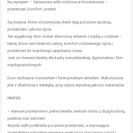
Na wynajem – luksusowa willa rodzinna w Konstancinie –
przestrzeń, komfort i prestiż.
Są miejsca, które od pierwszej chwili dają poczucie spokoju,
przestrzeni i jakości życia.
Ten wyjątkowy dom został stworzony właśnie z myślą o rodzinie –
takiej, która ceni bliskość natury, komfort codziennego życia i
przestrzeń do wspólnego spędzania czasu.
Jest on również idealny dla kadry menadżerskiej, dyplomatów i firm
międzynarodowych.
Dom zachwyca rozmachem i funkcjonalnym układem. Wykończony
jest z dbałością o estetykę, przy użyciu wysokiej jakości materiałów.
PARTER:
– stanowi przestronne i pełne światła centrum domu z dużą kuchnią,
jadalnią oraz salonem.
Wysoki sufit podkreśla poczucie przestrzeni, a imponujące
przeszklenia naturalnie otwierają wnętrze na otaczający ogród i