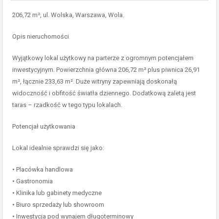
206,72 m², ul. Wolska, Warszawa, Wola.
Opis nieruchomości
Wyjątkowy lokal użytkowy na parterze z ogromnym potencjałem
inwestycyjnym. Powierzchnia główna 206,72 m² plus piwnica 26,91
m², łącznie 233,63 m². Duże witryny zapewniają doskonałą
widoczność i obfitość światła dziennego. Dodatkową zaletą jest
taras – rzadkość w tego typu lokalach.
Potencjał użytkowania
Lokal idealnie sprawdzi się jako:
• Placówka handlowa
• Gastronomia
• Klinika lub gabinety medyczne
• Biuro sprzedaży lub showroom
• Inwestycja pod wynajem długoterminowy