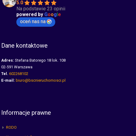
5.0
Na podstawie 23 opinii
powered by
G
o
o
g
l
e
oceń nas na
Dane kontaktowe
Adres:
Stefana Batorego 18 lok. 108
02-591 Warszawa
Tel.
602268102
E-mail:
biuro@bscnieruchomosci.pl
Informacje prawne
RODO