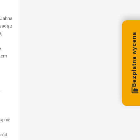
a Jahna
asadą z
ej
Bezpłatna wycena
y
rtem
o
ką nie
śród