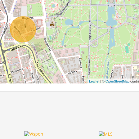
Leaflet
| ©
OpenStreetMap
contri