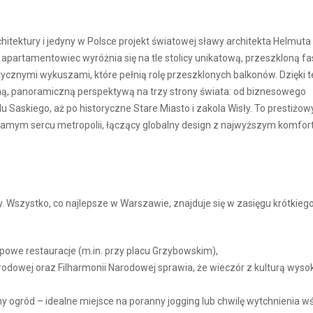
tektury i jedyny w Polsce projekt światowej sławy architekta Helmut
y apartamentowiec wyróżnia się na tle stolicy unikatową, przeszkloną f
cznymi wykuszami, które pełnią rolę przeszklonych balkonów. Dzięki t
ną, panoramiczną perspektywą na trzy strony świata: od biznesowego
u Saskiego, aż po historyczne Stare Miasto i zakola Wisły. To prestiżow
samym sercu metropolii, łączący globalny design z najwyższym komfo
y. Wszystko, co najlepsze w Warszawie, znajduje się w zasięgu krótkieg
powe restauracje (m.in. przy placu Grzybowskim),
arodowej oraz Filharmonii Narodowej sprawia, że wieczór z kulturą wyso
ny ogród – idealne miejsce na poranny jogging lub chwilę wytchnienia w