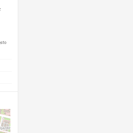
z
ęsto