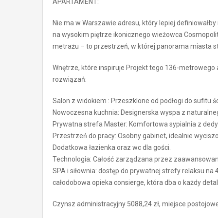
APARTAMENT:
Nie ma w Warszawie adresu, który lepiej definiował
na wysokim piętrze ikonicznego wieżowca Cosmopolita
metrażu – to przestrzeń, w której panorama miasta sta
Wnętrze, które inspiruje Projekt tego 136-metrowego 
rozwiązań:
Salon z widokiem : Przeszklone od podłogi do sufitu
Nowoczesna kuchnia: Designerska wyspa z naturalneg
Prywatna strefa Master: Komfortowa sypialnia z d
Przestrzeń do pracy: Osobny gabinet, idealnie wyciszon
Dodatkowa łazienka oraz wc dla gości.
Technologia: Całość zarządzana przez zaawansowa
SPA i siłownia: dostęp do prywatnej strefy relaksu na 4
całodobowa opieka consierge, która dba o każdy detal
Czynsz administracyjny 5088,24 zł, miejsce postojowe