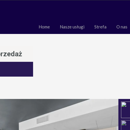
Home
Nasze usługi
Strefa
O 
Home
Nasze usługi
Strefa
O nas
przedaż