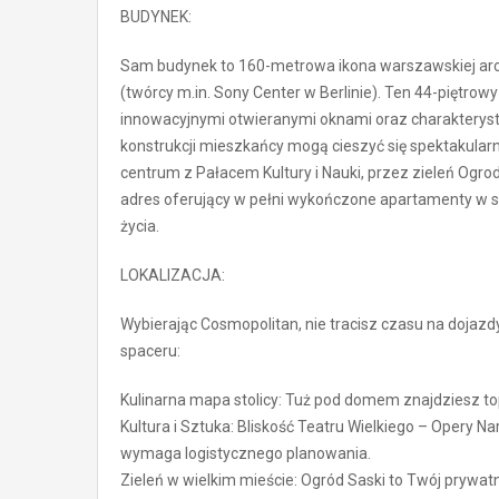
BUDYNEK:
Sam budynek to 160-metrowa ikona warszawskiej archi
(twórcy m.in. Sony Center w Berlinie). Ten 44-piętrow
innowacyjnymi otwieranymi oknami oraz charakterysty
konstrukcji mieszkańcy mogą cieszyć się spektakular
centrum z Pałacem Kultury i Nauki, przez zieleń Ogrod
adres oferujący w pełni wykończone apartamenty w 
życia.
LOKALIZACJA:
Wybierając Cosmopolitan, nie tracisz czasu na dojazd
spaceru:
Kulinarna mapa stolicy: Tuż pod domem znajdziesz to
Kultura i Sztuka: Bliskość Teatru Wielkiego – Opery N
wymaga logistycznego planowania.
Zieleń w wielkim mieście: Ogród Saski to Twój prywat