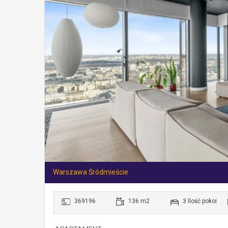
Warszawa Śródmieście
369196
136 m2
3 Ilość pokoi