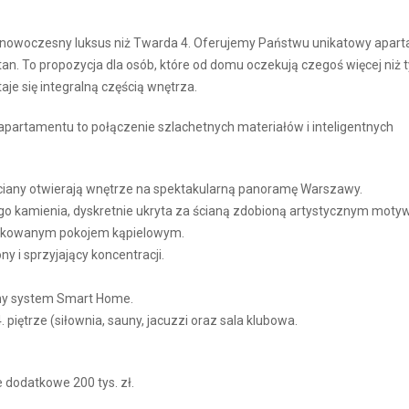
by nowoczesny luksus niż Twarda 4. Oferujemy Państwu unikatowy apar
n. To propozycja dla osób, które od domu oczekują czegoś więcej niż t
je się integralną częścią wnętrza.
apartamentu to połączenie szlachetnych materiałów i inteligentnych
 ściany otwierają wnętrze na spektakularną panoramę Warszawy.
o kamienia, dyskretnie ukryta za ścianą zdobioną artystycznym moty
edykowanym pokojem kąpielowym.
y i sprzyjający koncentracji.
ny system Smart Home.
. piętrze (siłownia, sauny, jacuzzi oraz sala klubowa.
 dodatkowe 200 tys. zł.