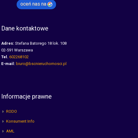
oceń nas na
Dane kontaktowe
Adres:
Stefana Batorego 18 lok. 108
02-591 Warszawa
Tel.
602268102
E-mail:
biuro@bscnieruchomosci.pl
Informacje prawne
RODO
Konsument Info
AML