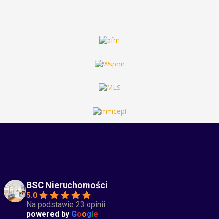
BSC Nieruchomości
5.0
Na podstawie 23 opinii
powered by
G
o
o
g
l
e