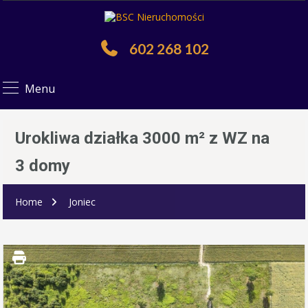
602 268 102
Menu
Urokliwa działka 3000 m² z WZ na
3 domy
Home
Joniec