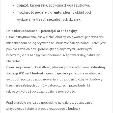
dojazd:
kameralna, spokojna droga szutrowa,
możliwość podziału gruntu:
idealny układ pod
wydzielenie trzech niezależnych działek.
Opis nieruchomości i potencjał aranżacyjny
Działka usytuowana jest w cichej okolicy, co gwarantuje przyszłym
mieszkańcom pełną prywatność i brak miejskiego hałasu. Teren jest
pięknie zazieleniony i porośnięty pojedynczymi, urokliwymi
brzozami, które nadają nieruchomości niepowtarzalny, naturalny
charakter.
Dzięki regularnemu kształtowi, płaskiej powierzchni oraz
aktualnej
decyzji WZ na 3 budynki
, grunt daje nieograniczone możliwości
swobodnego zagospodarowania – od podziału działki i budowy
trzech niezależnych domów całorocznych, przez budynki
rekreacyjnych, aż po dużą rodzinną posiadłość.
Prąd znajduje się już bezpośrednio na działce, co znacznie
przyspiesza i ułatwia proces rozpoczęcia budowy.