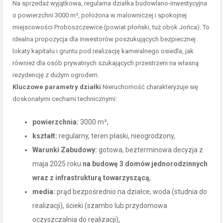
Na sprzedaż wyjątkowa, regularna działka budowlano-inwestycyjna
o powierzchni 3000 m², położona w malowniczej i spokojnej
miejscowości Proboszczewice (powiat płoński, tuż obok Jońca). To
idealna propozycja dla inwestorów poszukujących bezpiecznej
lokaty kapitału i gruntu pod realizację kameralnego osiedla, jak
również dla osób prywatnych szukających przestrzeni na własną
rezydencję z dużym ogrodem.
Kluczowe parametry działki
Nieruchomość charakteryzuje się
doskonałymi cechami technicznymi:
powierzchnia:
3000 m²,
kształt:
regularny, teren płaski, nieogrodzony,
Warunki Zabudowy:
gotowa, bezterminowa decyzja z
maja 2025 roku
na budowę 3 domów jednorodzinnych
wraz z infrastrukturą towarzyszącą
,
media:
prąd bezpośrednio na działce, woda (studnia do
realizacji), ścieki (szambo lub przydomowa
oczyszczalnia do realizacji),