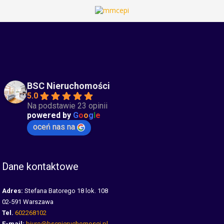
BSC Nieruchomości
5.0
Na podstawie 23 opinii
powered by
G
o
o
g
l
e
oceń nas na
Dane kontaktowe
Adres:
Stefana Batorego 18 lok. 108
02-591 Warszawa
Tel.
602268102
E-mail:
biuro@bscnieruchomosci.pl