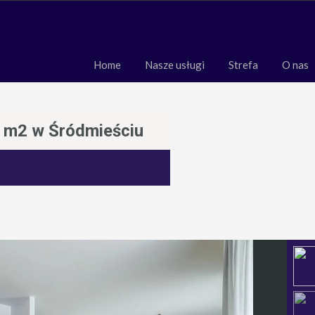
Home
Nasze usługi
Strefa
O 
Home
Nasze usługi
Strefa
O nas
9 m2 w Śródmieściu