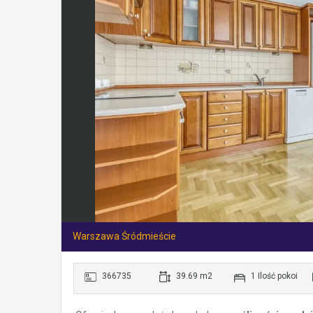
Warszawa Śródmieście
366735
39.69 m2
1 Ilość pokoi