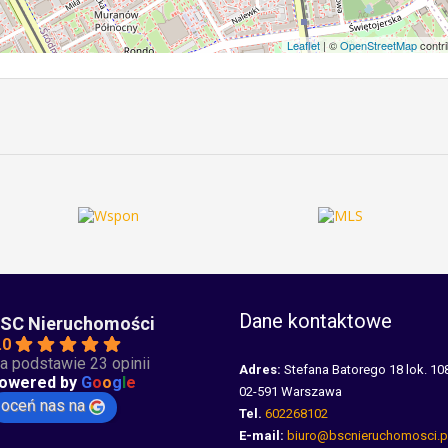
Leaflet
| ©
OpenStreetMap
contri
Dane kontaktowe
SC Nieruchomości
.0
a podstawie 23 opinii
Adres:
Stefana Batorego 18 lok. 10
owered by
G
o
o
g
l
e
02-591 Warszawa
oceń nas na
Tel.
602268102
E-mail:
biuro@bscnieruchomosci.p