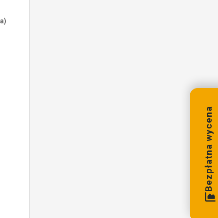
a)
Bezpłatna wycena