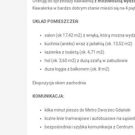
Oferuję do sprzedaży kawalerkę
z możliwością wydzi
Kawalerka w bardzo dobrym stanie mieści się na 4 pi
UKŁAD POMIESZCZEŃ:
salon (ok 17,42 m2) z wnęką, którą można wydzie
kuchnia (aneks) wraz z jadalnią (ok. 13,52 m2)
łazienka z toaletą (ok. 4,71 m2)
hol (ok. 3,60 m2) z dużą szafą w zabudowie
duża loggia z balkonem (ok. 8 m2)
Ekspozycja okien zachodnia
KOMUNIKACJA:
kilka minut pieszo do Metro Dworzec Gdański
liczne linie tramwajowe i autobusowe na sąsied
bezpośrednia i szybka komunikacja z Centrum