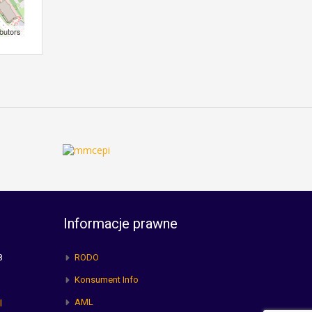
butors
Informacje prawne
8
RODO
Konsument Info
AML
l