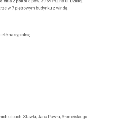
elenia 2 pokoi
o pow. 39,69 m2 na ul. Dzikiej.
ętrze w 7 piętrowym budynku z windą.
lić na sypialnię
nich ulicach: Stawki, Jana Pawła, Słomińskiego