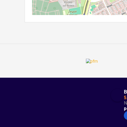
B
5
N
p