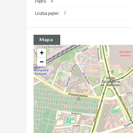
Piętro:
4
Liczba pięter:
7
Mapa
+
−