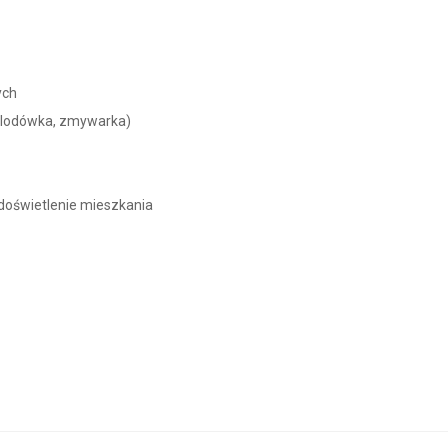
ych
 (lodówka, zmywarka)
doświetlenie mieszkania