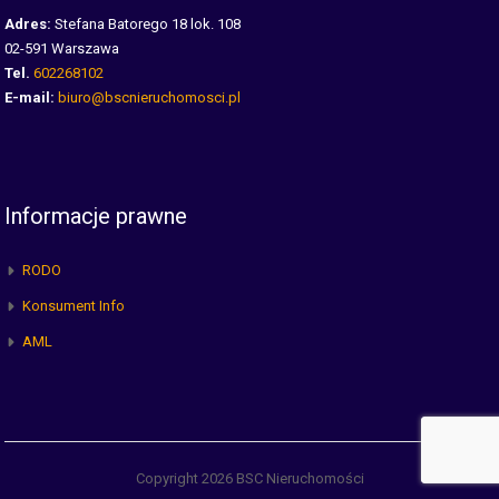
Adres:
Stefana Batorego 18 lok. 108
02-591 Warszawa
Tel.
602268102
E-mail:
biuro@bscnieruchomosci.pl
Informacje prawne
RODO
Konsument Info
AML
Copyright 2026 BSC Nieruchomości