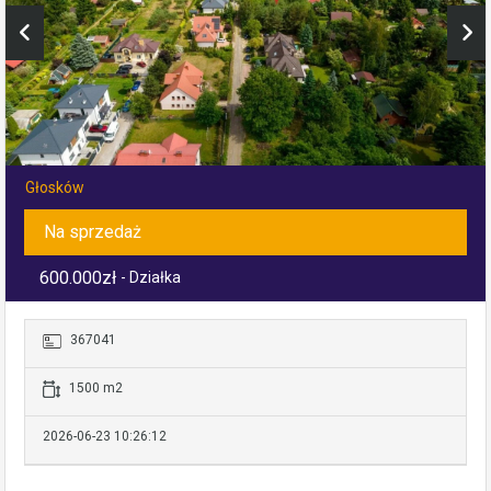
Głosków
Na sprzedaż
600.000zł
- Działka
367041
1500 m2
2026-06-23 10:26:12