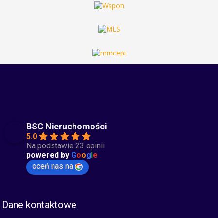
BSC Nieruchomości
5.0
Na podstawie 23 opinii
powered by
G
o
o
g
l
e
oceń nas na
Dane kontaktowe