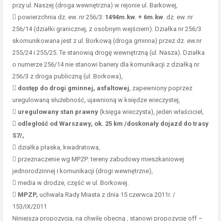
przy ul. Naszej (droga wewnętrzna) w rejonie ul. Barkowej,
 powierzchnia dz. ew. nr 256/3:
1494m.kw. + 6m.kw
. dz. ew. nr
256/14 (działki granicznej, z osobnym wejściem). Działka nr 256/3
skomunikowana jest z ul. Borkową (droga gminna) przez dz. ew.nr
255/24 i 255/25. Te stanowią drogę wewnętrzną (ul. Nasza). Działka
o numerze 256/14 nie stanowi bariery dla komunikacji z działką nr
256/3 z droga publiczną (ul. Borkowa),

dostęp do drogi gminnej, asfaltowej
, zapewniony poprzez
uregulowaną służebność, ujawnioną w księdze wieczystej,

uregulowany stan prawny
(księga wieczysta), jeden właściciel,

odległość od Warszawy, ok. 25 km /doskonały dojazd do trasy
S7/,
 działka płaska, kwadratowa,
 przeznaczenie wg MPZP: tereny zabudowy mieszkaniowej
jednorodzinnej i komunikacji (drogi wewnętrzne),
 media w drodze, część w ul. Borkowej.

MPZP,
uchwała Rady Miasta z dnia 15 czerwca 2011r. /
153/IX/2011
Niniejsza propozycja, na chwilę obecną , stanowi propozycję off –