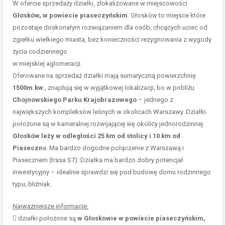
W ofercie sprzedaży działki, zlokalizowane w miejscowości
Głosków, w powiecie piaseczyńskim
. Głosków to miejsce które
pozostaje doskonałym rozwiązaniem dla osób, chcących uciec od
zgiełku wielkiego miasta, bez konieczności rezygnowania z wygody
życia codziennego
w miejskiej aglomeracji.
Oferowane na sprzedaż działki mają sumaryczną powierzchnię
1500m.kw.
, znajdują się w wyjątkowej lokalizacji, bo w pobliżu
Chojnowskiego Parku Krajobrazowego
– jednego z
największych kompleksów leśnych w okolicach Warszawy. Działki
położone są w kameralnej rozwijającej się okolicy jednorodzinnej.
Głosków leży w odległości 25 km od stolicy i 10 km od
Piaseczn
a. Ma bardzo dogodne połączenie z Warszawą i
Piasecznem (trasa S7). Działka ma bardzo dobry potencjał
inwestycyjny – idealnie sprawdzi się pod budowę domu rodzinnego
typu; bliźniak.
Najważniejsze informacje:
 działki położone są
w Głoskowie w powiecie piaseczyńskim,