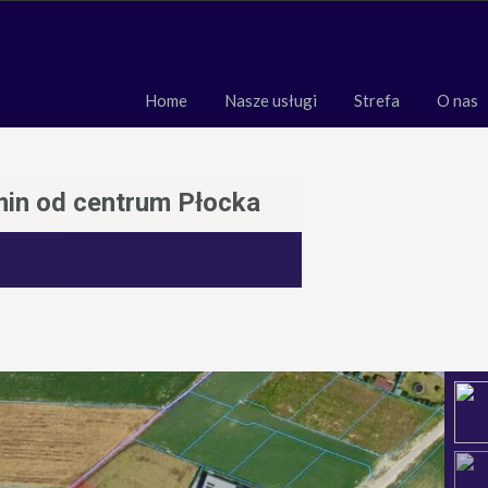
Home
Nasze usługi
Strefa
O 
Home
Nasze usługi
Strefa
O nas
min od centrum Płocka