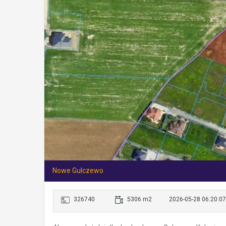
Nowe Gulczewo
326740
5306 m2
2026-05-28 06:20:07