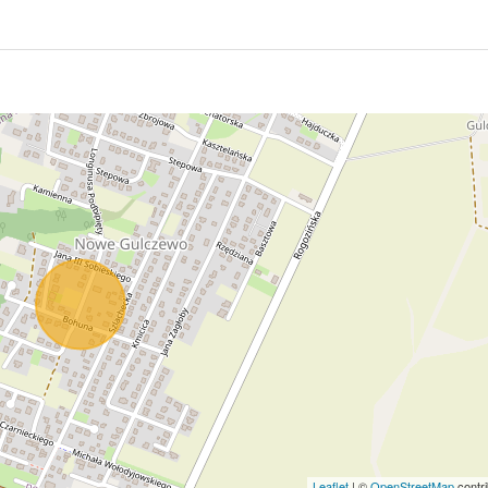
Leaflet
| ©
OpenStreetMap
contri