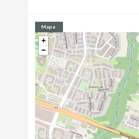
Mapa
+
−