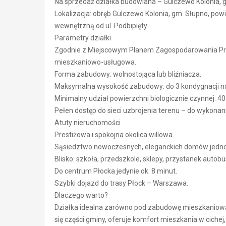
Na sprzedaż działka budowlana – Gulczewo Kolonia, g
Lokalizacja: obręb Gulczewo Kolonia, gm. Słupno, pow
wewnętrzną od ul. Podbipięty
Parametry działki
Zgodnie z Miejscowym Planem Zagospodarowania P
mieszkaniowo-usługowa.
Forma zabudowy: wolnostojąca lub bliźniacza.
Maksymalna wysokość zabudowy: do 3 kondygnacji n
Minimalny udział powierzchni biologicznie czynnej: 4
Pełen dostęp do sieci uzbrojenia terenu – do wykonani
Atuty nieruchomości
Prestiżowa i spokojna okolica willowa.
Sąsiedztwo nowoczesnych, eleganckich domów jedno
Blisko: szkoła, przedszkole, sklepy, przystanek autob
Do centrum Płocka jedynie ok. 8 minut.
Szybki dojazd do trasy Płock – Warszawa.
Dlaczego warto?
Działka idealna zarówno pod zabudowę mieszkaniową
się części gminy, oferuje komfort mieszkania w cichej, 