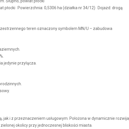
m. Słupno, powiat płocki
iat płocki Powierzchnia: 0,5306 ha (działka nr 34/12) Dojazd: drogą
rzestrzennego teren oznaczony symbolem MN/U – zabudowa
aziemnych.
0%.
a jedynie przyłącza.
rodzinnych.
usowy.
, jak i z przeznaczeniem usługowym. Położona w dynamicznie rozwija
zielonej okolicy przy jednoczesnej bliskości miasta.