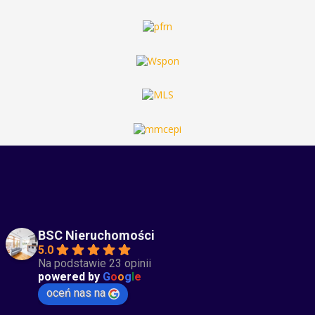
BSC Nieruchomości
5.0
Na podstawie 23 opinii
powered by
G
o
o
g
l
e
oceń nas na