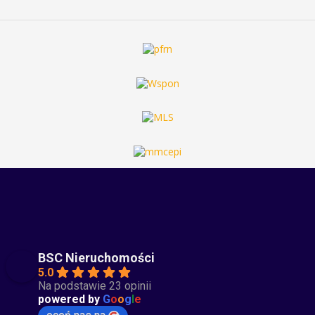
BSC Nieruchomości
5.0
Na podstawie 23 opinii
powered by
G
o
o
g
l
e