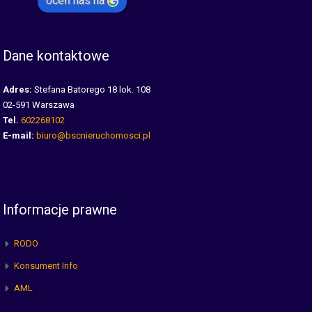
oceń nas na
Dane kontaktowe
Adres:
Stefana Batorego 18 lok. 108
02-591 Warszawa
Tel.
602268102
E-mail:
biuro@bscnieruchomosci.pl
Informacje prawne
RODO
Konsument Info
AML