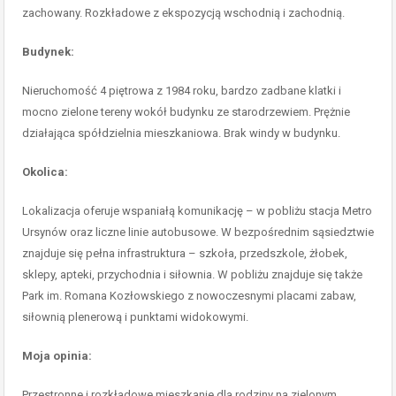
zachowany. Rozkładowe z ekspozycją wschodnią i zachodnią.
Budynek:
Nieruchomość 4 piętrowa z 1984 roku, bardzo zadbane klatki i
mocno zielone tereny wokół budynku ze starodrzewiem. Prężnie
działająca spółdzielnia mieszkaniowa. Brak windy w budynku.
Okolica:
Lokalizacja oferuje wspaniałą komunikację – w pobliżu stacja Metro
Ursynów oraz liczne linie autobusowe. W bezpośrednim sąsiedztwie
znajduje się pełna infrastruktura – szkoła, przedszkole, żłobek,
sklepy, apteki, przychodnia i siłownia. W pobliżu znajduje się także
Park im. Romana Kozłowskiego z nowoczesnymi placami zabaw,
siłownią plenerową i punktami widokowymi.
Moja opinia:
Przestronne i rozkładowe mieszkanie dla rodziny na zielonym