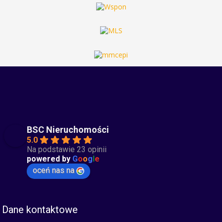
BSC Nieruchomości
5.0
Na podstawie 23 opinii
powered by
G
o
o
g
l
e
oceń nas na
Dane kontaktowe