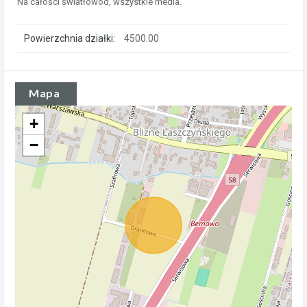
Na całości światłowód, wszystkie media.
Powierzchnia działki:
4500.00
Mapa
+
−