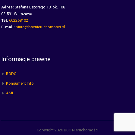
Adres:
Stefana Batorego 18 lok. 108
02-591 Warszawa
Tel.
602268102
E-mail:
biuro@bscnieruchomosci.pl
Informacje prawne
RODO
Konsument Info
AML
Copyright 2026 BSC Nieruchomości