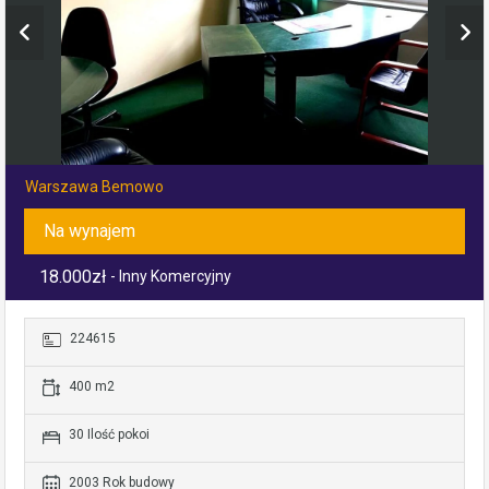
Warszawa Bemowo
Na wynajem
18.000zł
- Inny Komercyjny
224615
400 m2
30 Ilość pokoi
2003 Rok budowy