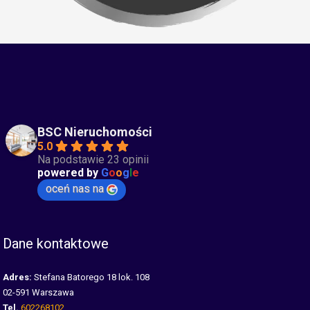
BSC Nieruchomości
5.0
Na podstawie 23 opinii
powered by
G
o
o
g
l
e
oceń nas na
Dane kontaktowe
Adres:
Stefana Batorego 18 lok. 108
02-591 Warszawa
Tel.
602268102