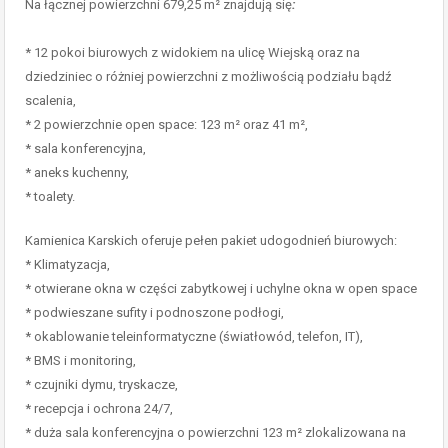
Na łącznej powierzchni 679,25 m² znajdują się
:
* 12 pokoi biurowych z widokiem na ulicę Wiejską oraz na
dziedziniec o różniej powierzchni z możliwością podziału bądź
scalenia,
* 2 powierzchnie open space: 123 m² oraz 41 m²,
* sala konferencyjna,
* aneks kuchenny,
* toalety.
Kamienica Karskich oferuje pełen pakiet udogodnień biurowych:
* Klimatyzacja,
* otwierane okna w części zabytkowej i uchylne okna w open space
* podwieszane sufity i podnoszone podłogi,
* okablowanie teleinformatyczne (światłowód, telefon, IT),
* BMS i monitoring,
* czujniki dymu, tryskacze,
* recepcja i ochrona 24/7,
* duża sala konferencyjna o powierzchni 123 m² zlokalizowana na