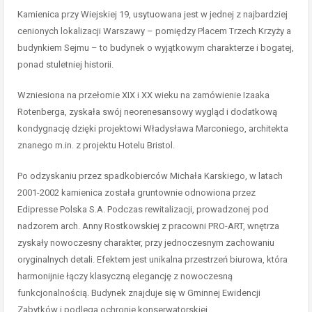
Kamienica przy Wiejskiej 19, usytuowana jest w jednej z najbardziej
cenionych lokalizacji Warszawy – pomiędzy Placem Trzech Krzyży a
budynkiem Sejmu – to budynek o wyjątkowym charakterze i bogatej,
ponad stuletniej historii.
Wzniesiona na przełomie XIX i XX wieku na zamówienie Izaaka
Rotenberga, zyskała swój neorenesansowy wygląd i dodatkową
kondygnację dzięki projektowi Władysława Marconiego, architekta
znanego m.in. z projektu Hotelu Bristol.
Po odzyskaniu przez spadkobierców Michała Karskiego, w latach
2001-2002 kamienica została gruntownie odnowiona przez
Edipresse Polska S.A. Podczas rewitalizacji, prowadzonej pod
nadzorem arch. Anny Rostkowskiej z pracowni PRO-ART, wnętrza
zyskały nowoczesny charakter, przy jednoczesnym zachowaniu
oryginalnych detali. Efektem jest unikalna przestrzeń biurowa, która
harmonijnie łączy klasyczną elegancję z nowoczesną
funkcjonalnością. Budynek znajduje się w Gminnej Ewidencji
Zabytków i podlega ochronie konserwatorskiej.