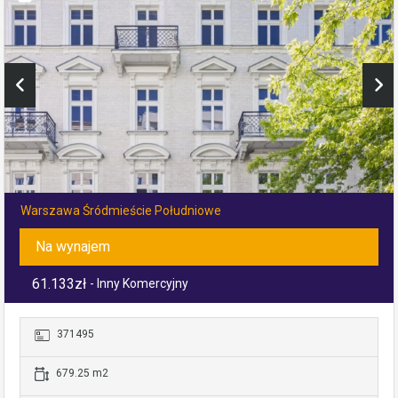
Warszawa Śródmieście Południowe
Na wynajem
61.133zł
- Inny Komercyjny
371495
679.25 m2