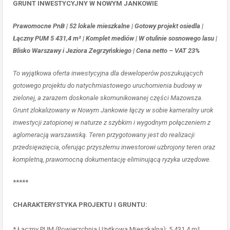
GRUNT INWESTYCYJNY W NOWYM JANKOWIE
Prawomocne PnB | 52 lokale mieszkalne | Gotowy projekt osiedla |
Łączny PUM 5 431,4 m² | Komplet mediów | W otulinie sosnowego lasu |
Blisko Warszawy i Jeziora Zegrzyńskiego | Cena netto – VAT 23%
To wyjątkowa oferta inwestycyjna dla deweloperów poszukujących
gotowego projektu do natychmiastowego uruchomienia budowy w
zielonej, a zarazem doskonale skomunikowanej części Mazowsza.
Grunt zlokalizowany w Nowym Jankowie łączy w sobie kameralny urok
inwestycji zatopionej w naturze z szybkim i wygodnym połączeniem z
aglomeracją warszawską. Teren przygotowany jest do realizacji
przedsięwzięcia, oferując przyszłemu inwestorowi uzbrojony teren oraz
kompletną, prawomocną dokumentację eliminującą ryzyka urzędowe.
*****
CHARAKTERYSTYKA PROJEKTU I GRUNTU:
* Łączny PUM (Powierzchnia Użytkowa Mieszkalna): 5 431,4 m²