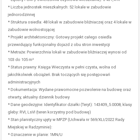
* Liczba jednostek mieszkalnych: 52 lokale w zabudowie
jednorodzinnej
* Struktura osiedla: 48 lokali w zabudowie bliźniaczej oraz 4 lokale w
zabudowie wolnostojącej
* Projekt architektoniczny: Gotowy projekt całego osiedla
przewidujący funkcjonalny dojazd z obu stron inwestycji
* Metraże: Powierzchnia lokali w zabudowie bliźniaczej wynosi od
103 do 105 m²
* Status prawny: Księga Wieczysta w pełni czysta, wolna od
jakichkolwiek obciążeń. Brak toczących się postępowań
administracyjnych
* Dokumentacja: Wydane prawomocne pozwolenie na budowę oraz
otwarty, aktualny dziennik budowy
* Dane geodezyjne: Identyfikator działki (Teryt): 143409_5.0008, klasy
gleby: RVI, LsVI (teren korzystny pod budowę)
* Stan planistyczny ujęty w MPZP (Uchwała nr 569/XLI/2022 Rady
Miejskiej w Radzyminie):
* Oznaczenie w planie: 1MN/U