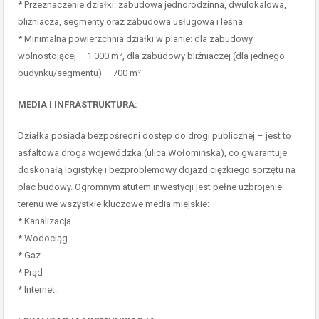
* Przeznaczenie działki: zabudowa jednorodzinna, dwulokalowa,
bliźniacza, segmenty oraz zabudowa usługowa i leśna
* Minimalna powierzchnia działki w planie: dla zabudowy
wolnostojącej – 1 000 m², dla zabudowy bliźniaczej (dla jednego
budynku/segmentu) – 700 m²
MEDIA I INFRASTRUKTURA:
Działka posiada bezpośredni dostęp do drogi publicznej – jest to
asfaltowa droga wojewódzka (ulica Wołomińska), co gwarantuje
doskonałą logistykę i bezproblemowy dojazd ciężkiego sprzętu na
plac budowy. Ogromnym atutem inwestycji jest pełne uzbrojenie
terenu we wszystkie kluczowe media miejskie:
* Kanalizacja
* Wodociąg
* Gaz
* Prąd
* Internet.