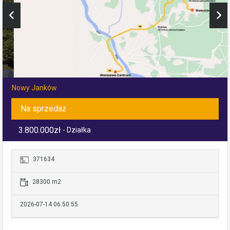
Nowy Janków
Na sprzedaż
3.800.000zł
- Działka
371634
28300 m2
2026-07-14 06:50:55