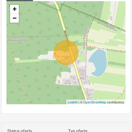
+
−
Leaflet
| ©
OpenStreetMap
contributors
Status oferty
Typ oferty