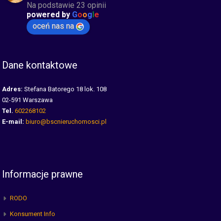
Na podstawie 23 opinii
powered by
G
o
o
g
l
e
oceń nas na
Dane kontaktowe
Adres:
Stefana Batorego 18 lok. 108
02-591 Warszawa
Tel.
602268102
E-mail:
biuro@bscnieruchomosci.pl
Informacje prawne
RODO
Konsument Info