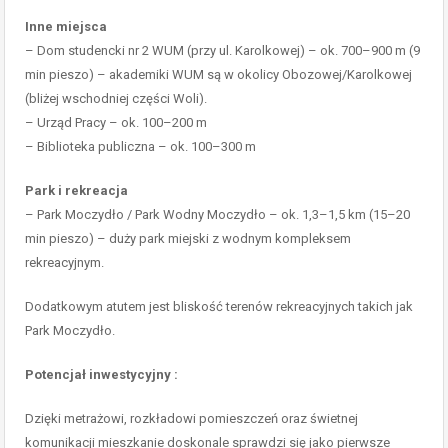
Inne miejsca
– Dom studencki nr 2 WUM (przy ul. Karolkowej) – ok. 700–900 m (9
min pieszo) – akademiki WUM są w okolicy Obozowej/Karolkowej
(bliżej wschodniej części Woli).
– Urząd Pracy – ok. 100–200 m
– Biblioteka publiczna – ok. 100–300 m
Park i rekreacja
– Park Moczydło / Park Wodny Moczydło – ok. 1,3–1,5 km (15–20
min pieszo) – duży park miejski z wodnym kompleksem
rekreacyjnym.
Dodatkowym atutem jest bliskość terenów rekreacyjnych takich jak
Park Moczydło.
Potencjał inwestycyjny :
Dzięki metrażowi, rozkładowi pomieszczeń oraz świetnej
komunikacji mieszkanie doskonale sprawdzi się jako pierwsze