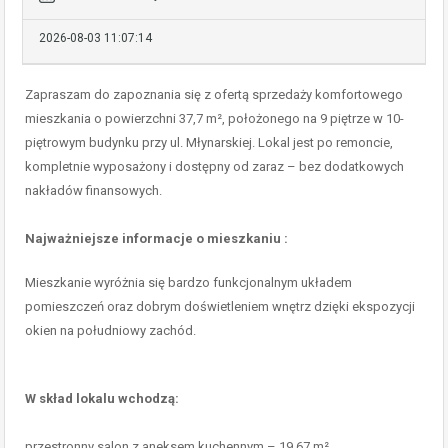
2026-08-03 11:07:14
Zapraszam do zapoznania się z ofertą sprzedaży komfortowego
mieszkania o powierzchni 37,7 m², położonego na 9 piętrze w 10-
piętrowym budynku przy ul. Młynarskiej. Lokal jest po remoncie,
kompletnie wyposażony i dostępny od zaraz – bez dodatkowych
nakładów finansowych.
Najważniejsze informacje o mieszkaniu :
Mieszkanie wyróżnia się bardzo funkcjonalnym układem
pomieszczeń oraz dobrym doświetleniem wnętrz dzięki ekspozycji
okien na południowy zachód.
W skład lokalu wchodzą:
przestronny salon z aneksem kuchennym – 19,67 m²