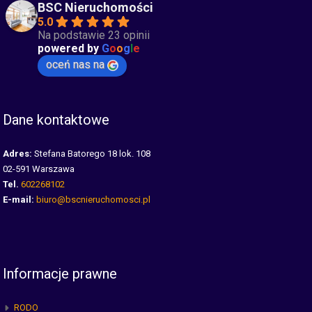
BSC Nieruchomości
5.0
Na podstawie 23 opinii
powered by
G
o
o
g
l
e
oceń nas na
Dane kontaktowe
Adres:
Stefana Batorego 18 lok. 108
02-591 Warszawa
Tel.
602268102
E-mail:
biuro@bscnieruchomosci.pl
Informacje prawne
RODO