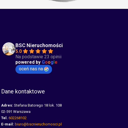
BSC Nieruchomości
5.0
Na podstawie 23 opinii
powered by
G
o
o
g
l
e
oceń nas na
Dane kontaktowe
Adres:
Stefana Batorego 18 lok. 108
02-591 Warszawa
Tel.
602268102
E-mail:
biuro@bscnieruchomosci.pl