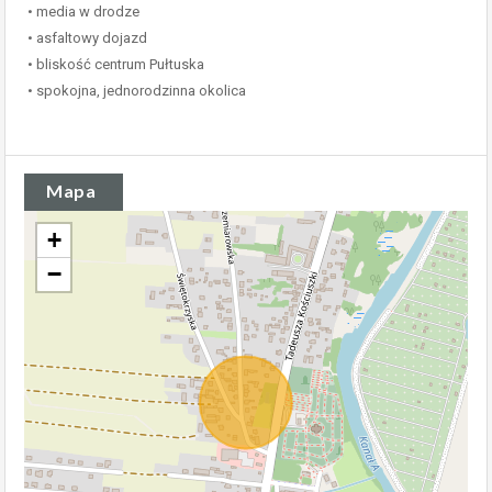
• media w drodze
• asfaltowy dojazd
• bliskość centrum Pułtuska
• spokojna, jednorodzinna okolica
Mapa
+
−