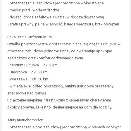
• przeznaczenie: zabudowa jednorodzinna wolnostojąca
• media: prąd i woda w drodze
• dojazd: droga asfaltowa + udział w drodze dojazdowej
• status prawny: pełna własność, księga wieczysta, brak obciążeń
Lokalizacja i infrastruktura:
Działka położona jest w dobrze rozwijającej się części Pułtuska, w
otoczeniu zabudowy jednorodzinnej, co gwarantuje spokojne
sąsiedztwo oraz komfort codziennego życia.
• centrum Pułtuska – ok. 2 km
• Biedronka – ok. 600 m
• Warszawa – ok. 50 km
• w niedalekiej odległości szkoły, punkty usługowe oraz tereny
spacerowe nad Narwią
Połączenie miejskiej infrastruktury z kameralnym charakterem
okolicy sprawia, że jest to idealne miejsce na dom dla rodziny.
Atuty nieruchomości:
• przeznaczenie pod zabudowę jednorodzinną w planach ogólnych