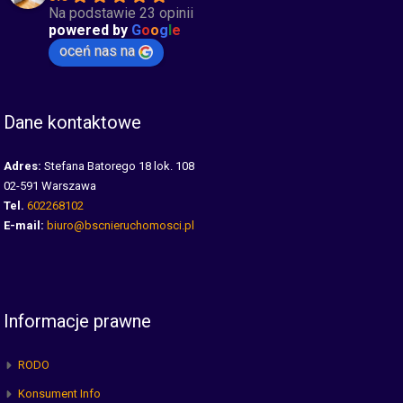
Na podstawie 23 opinii
powered by
G
o
o
g
l
e
oceń nas na
Dane kontaktowe
Adres:
Stefana Batorego 18 lok. 108
02-591 Warszawa
Tel.
602268102
E-mail:
biuro@bscnieruchomosci.pl
Informacje prawne
RODO
Konsument Info