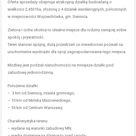
Oferta sprzedaży obejmuje atrakcyjną działkę budowlaną o
wielkości 2,4531ha, złożoną z 4 działek ewidencyjnych, położonych
w miejscowości Wojciechówka, gm. Siennica.
Zielona i cicha okolica to idealne miejsce dla rodziny ceniącej sobie
spokój i prywatność.
Teren stanowi spójną, dużą przestrzeń co inwestorowi pozwali na
uruchomienie wyobraźni dla opcji zagospodarowania tego miejsca.
Możliwy jest podział nieruchomości na mniejsze działki pod
zabudowę jednorodzinną.
Położenie działki:
– 3 km od Siennicy, miasta gminnego,
– 10 km od Mińska Mazowieckiego,
– 55 km od Centrum Warszawy;
Charakterystyka terenu:
– wydane są warunki zabudowy MN;
– media dostępne na działce to prąd i woda;