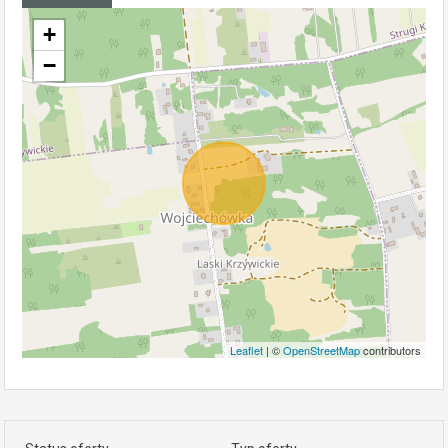
+
−
Leaflet
| ©
OpenStreetMap
contributors