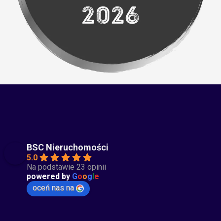
BSC Nieruchomości
5.0
Na podstawie 23 opinii
powered by
G
o
o
g
l
e
oceń nas na