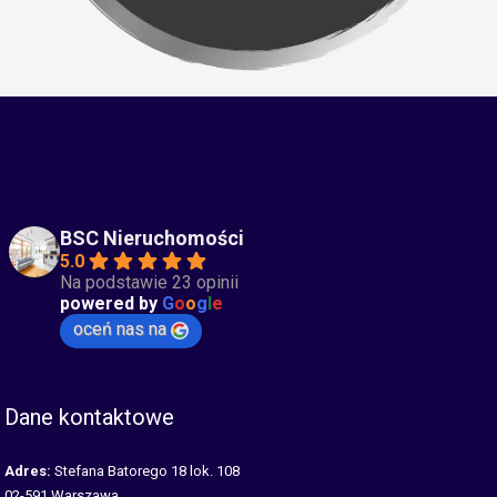
BSC Nieruchomości
5.0
Na podstawie 23 opinii
powered by
G
o
o
g
l
e
oceń nas na
Dane kontaktowe
Adres:
Stefana Batorego 18 lok. 108
02-591 Warszawa