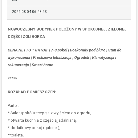
2026-08-04 06:43:53
NOWOCZESNY BUDYNEK POŁOŻONY W SPOKOJNEJ, ZIELONEJ
CZĘŚCI ŻOLIBORZA
CENA NETTO + 8% VAT | 7-8 pokoi | Doskonały pod biuro | Stan do
wykończenia | Prestiżowa lokalizacja | Ogródek | Klimatyzacja i
rekuperacja | Smart home
*****
ROZKŁAD POMIESZCZEŃ:
Parter:
* Salon/pokój/recepcja z wyjściem do ogrodu,
* otwarta kuchnia z częścią jadalnianą,
* dodatkowy pokój (gabinet),
* toaleta,