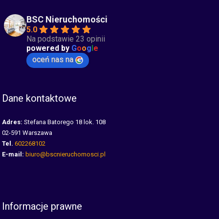
BSC Nieruchomości
5.0
Na podstawie 23 opinii
powered by
G
o
o
g
l
e
oceń nas na
Dane kontaktowe
Adres:
Stefana Batorego 18 lok. 108
02-591 Warszawa
Tel.
602268102
E-mail:
biuro@bscnieruchomosci.pl
Informacje prawne