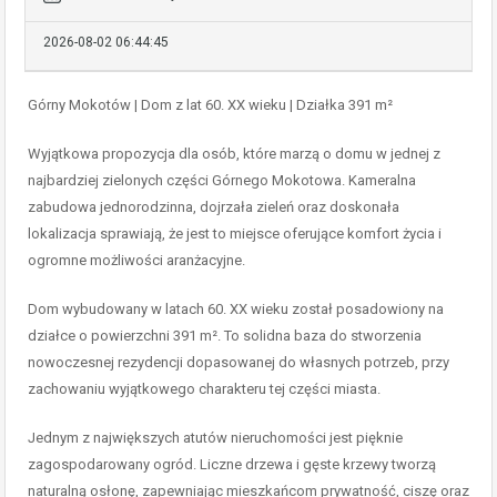
2026-08-02 06:44:45
Górny Mokotów | Dom z lat 60. XX wieku | Działka 391 m²
Wyjątkowa propozycja dla osób, które marzą o domu w jednej z
najbardziej zielonych części Górnego Mokotowa. Kameralna
zabudowa jednorodzinna, dojrzała zieleń oraz doskonała
lokalizacja sprawiają, że jest to miejsce oferujące komfort życia i
ogromne możliwości aranżacyjne.
Dom wybudowany w latach 60. XX wieku został posadowiony na
działce o powierzchni 391 m². To solidna baza do stworzenia
nowoczesnej rezydencji dopasowanej do własnych potrzeb, przy
zachowaniu wyjątkowego charakteru tej części miasta.
Jednym z największych atutów nieruchomości jest pięknie
zagospodarowany ogród. Liczne drzewa i gęste krzewy tworzą
naturalną osłonę, zapewniając mieszkańcom prywatność, ciszę oraz