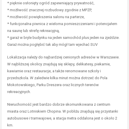
* pięknie osłonięty ogród zapewniający prywatność,
* możliwość znacznej rozbudowy zgodnie z MPZP,
* możliwość powiększenia salonu na parterze,
* funkcjonalna piwnica z wieloma pomieszczeniami i potencjałem
na saunę lub strefę rekreacyjną,
* garaż w bryle budynku na jeden samochód plus jeden na zjeździe.
Garaż można pogłębić tak aby mógł tam wjechać SUV
Lokalizacja należy do najbardziej cenionych adresów w Warszawie.
W najbliższej okolicy znajdują się sklepy, delikatesy, piekarnie,
kawiarnie oraz restauracje, a także renomowane szkoły i
przedszkola. W zaledwie kilka minut można dotrzeć do Pola
Mokotowskiego, Parku Dreszera oraz licznych terenów
rekreacyjnych.
Nieruchomość jest bardzo dobrze skomunikowana z centrum
miasta oraz Lotniskiem Chopina. W pobliżu znajdują się przystanki
autobusowe i tramwajowe, a stacja metra oddalona jest o około 2
km.