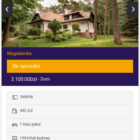
Magdalenka
Na sprzedaż
3.100.000zł
- Dom
368696
442 m2
7 Ilość pokoi
1994 Rok budowy