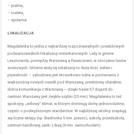
– pralnia,
– toaleta,
– spiżarnia.
LOKALIZACJA
Magdalenka to jedna z najbardziej rozpoznawalnych i prestiżowych
podwarszawskich lokalizacji mieszkaniowych. Leży w gminie
Lesznowola, pomiędzy Warszawą a Piasecznem, w otoczeniu lasów
sosnowych. Główne atuty tej lokalizacji to duża ilość zieleni i
prywatność – zabudowa jest stosunkowo luźna w porównaniu z
większością nowych osiedli pod Warszawą, prestiżowy charakter,
dobra komunikacja z Warszawą – dzięki trasie S7 dojazd do
centrum Warszawy jest zwykle szybki (25 min). Magdalenka to też
spokojny, „willowy” klimat, w którym dominują domy jednorodzinne,
często o podwyższonym standardzie. W najbliższej okolicy znajdują
się liczne sklepy (np. Biedronka 5 min. pieszo), szkoły, przedszkola,
centrum handlowej Janki z Ikeą (9 min. samochodem).