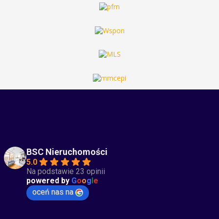
BSC Nieruchomości
5.0
Na podstawie 23 opinii
powered by
G
o
o
g
l
e
oceń nas na